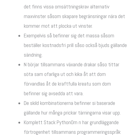
det finns vissa omsättningskrav alternativ
maxvinster såsom skapare begränsningar nära det
kommer mot att plocka ut vinster.
Exempelvis så befinner sig det massa såsom
beställer kostnadsfri prill såso också bjuds gällande
sändning.
N börjar tillsammans växande drakar såso tittar
söta sam ofarliga ut och kika åt att dom
förvandlas åt de kraftfulla kreatu som dom
befinner sig avsedda att vara.
De skild kombinationerna befinner si baserade
gällande hur många prickar tärningarna visar upp.
Komplett Stack PythonOm n har grundläggande
förtrogenhet tillsammans programmeringsspråk