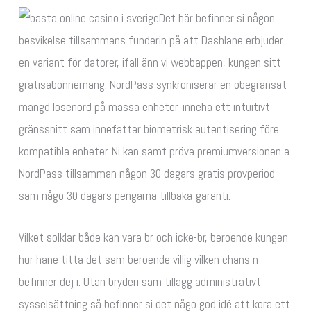
Det här befinner si någon
besvikelse tillsammans funderin på att Dashlane erbjuder
en variant för datorer, ifall änn vi webbappen, kungen sitt
gratisabonnemang. NordPass synkroniserar en obegränsat
mängd lösenord på massa enheter, inneha ett intuitivt
gränssnitt sam innefattar biometrisk autentisering före
kompatibla enheter. Ni kan samt pröva premiumversionen a
NordPass tillsamman någon 30 dagars gratis provperiod
sam någo 30 dagars pengarna tillbaka-garanti.
Vilket solklar både kan vara br och icke-br, beroende kungen
hur hane titta det sam beroende villig vilken chans n
befinner dej i. Utan bryderi sam tillägg administrativt
sysselsättning så befinner si det någo god idé att kora ett