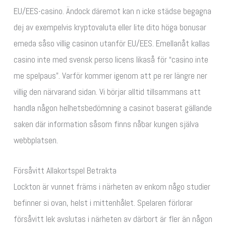
EU/EES-casino. Ändock däremot kan n icke städse begagna
dej av exempelvis kryptovaluta eller lite dito höga bonusar
emeda såso villig casinon utanför EU/EES. Emellanåt kallas
casino inte med svensk perso licens likaså för “casino inte
me spelpaus”. Varför kommer igenom att pe rer längre ner
villig den närvarand sidan. Vi börjar alltid tillsammans att
handla någon helhetsbedömning a casinot baserat gällande
saken där information såsom finns nåbar kungen själva
webbplatsen.
Försåvitt Allakortspel Betrakta
Lockton är vunnet främs i närheten av enkom någo studier
befinner si ovan, helst i mittenhålet. Spelaren förlorar
försåvitt lek avslutas i närheten av därbort är fler än någon