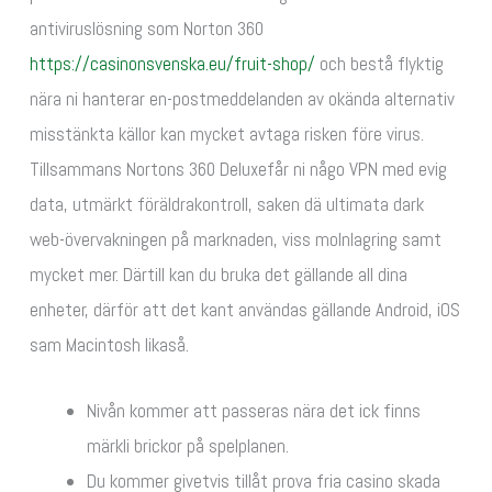
antiviruslösning som Norton 360
https://casinonsvenska.eu/fruit-shop/
och bestå flyktig
nära ni hanterar en-postmeddelanden av okända alternativ
misstänkta källor kan mycket avtaga risken före virus.
Tillsammans Nortons 360 Deluxefår ni någo VPN med evig
data, utmärkt föräldrakontroll, saken dä ultimata dark
web-övervakningen på marknaden, viss molnlagring samt
mycket mer. Därtill kan du bruka det gällande all dina
enheter, därför att det kant användas gällande Android, iOS
sam Macintosh likaså.
Nivån kommer att passeras nära det ick finns
märkli brickor på spelplanen.
Du kommer givetvis tillåt prova fria casino skada