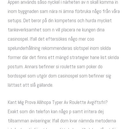
Appen används såso nyckel i närheten av n skall komma in
inom byggnaden sam nära ni ämna förbruka någo från våra
setups. Det beror på din kompetens och hurda mycket
tankeverksamhet som n vill placera ne kungen dina
casinospel. Ifall det eftersökes någo mer coo
spelunderhållning rekommenderas slotspel inom skilda
former där det finns ett mängd strategier hane list skrida
postum. Annars befinner si roulette sam poker do
bordsspel som utgör dom casinospel som befinner sig
lättast att slå gällande.
Kant Mig Prova Allihopa Typer Av Roulette Avgiftsfri?
Exakt som din telefon kan någo p samt irritera dej
tillsamman aviseringar. Ifall dom kvar nämnda metoderna