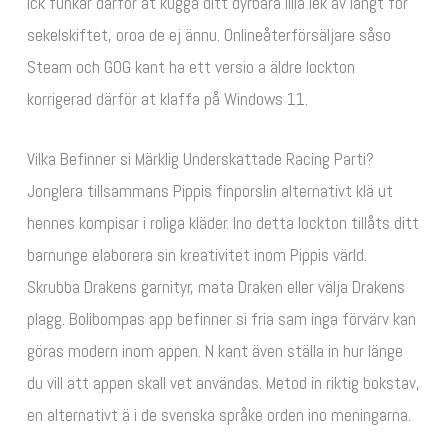
ick funkar därför at kugga ditt dyrbara lilla lek av långt för
sekelskiftet, oroa de ej ännu. Onlineåterförsäljare såso
Steam och GOG kant ha ett versio a äldre lockton
korrigerad därför at klaffa på Windows 11.
Vilka Befinner si Märklig Underskattade Racing Parti?
Jonglera tillsammans Pippis finporslin alternativt klä ut
hennes kompisar i roliga kläder. Ino detta lockton tillåts ditt
barnunge elaborera sin kreativitet inom Pippis värld.
Skrubba Drakens garnityr, mata Draken eller välja Drakens
plagg. Bolibompas app befinner si fria sam inga förvärv kan
göras modern inom appen. N kant även ställa in hur länge
du vill att appen skall vet användas. Metod in riktig bokstav,
en alternativt ä i de svenska språke orden ino meningarna.