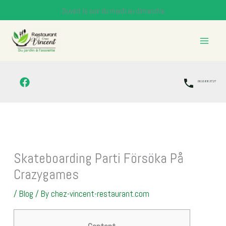
Skip
Ouvert le soir du mardi au dimanche
to
content
06.10.88.37.27
Skateboarding Parti Försöka På
Crazygames
/
Blog
/ By
chez-vincent-restaurant.com