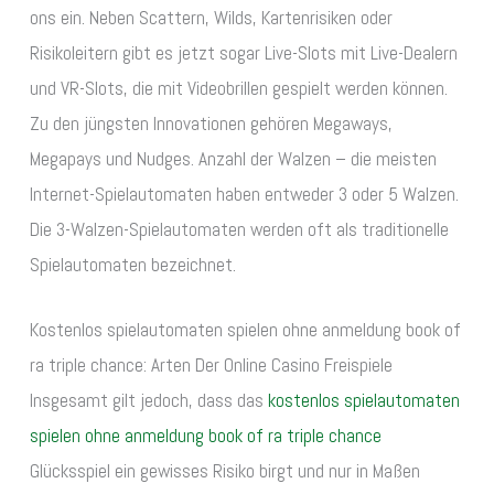
ons ein. Neben Scattern, Wilds, Kartenrisiken oder
Risikoleitern gibt es jetzt sogar Live-Slots mit Live-Dealern
und VR-Slots, die mit Videobrillen gespielt werden können.
Zu den jüngsten Innovationen gehören Megaways,
Megapays und Nudges. Anzahl der Walzen – die meisten
Internet-Spielautomaten haben entweder 3 oder 5 Walzen.
Die 3-Walzen-Spielautomaten werden oft als traditionelle
Spielautomaten bezeichnet.
Kostenlos spielautomaten spielen ohne anmeldung book of
ra triple chance: Arten Der Online Casino Freispiele
Insgesamt gilt jedoch, dass das
kostenlos spielautomaten
spielen ohne anmeldung book of ra triple chance
Glücksspiel ein gewisses Risiko birgt und nur in Maßen