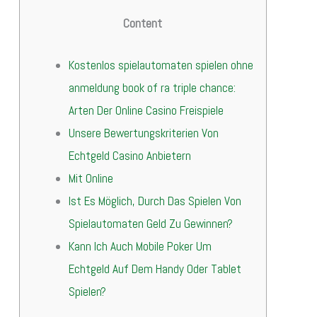
Content
Kostenlos spielautomaten spielen ohne
anmeldung book of ra triple chance:
Arten Der Online Casino Freispiele
Unsere Bewertungskriterien Von
Echtgeld Casino Anbietern
Mit Online
Ist Es Möglich, Durch Das Spielen Von
Spielautomaten Geld Zu Gewinnen?
Kann Ich Auch Mobile Poker Um
Echtgeld Auf Dem Handy Oder Tablet
Spielen?