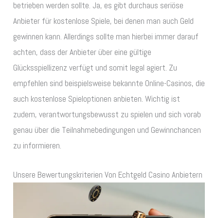
betrieben werden sollte. Ja, es gibt durchaus seriöse
Anbieter für kostenlose Spiele, bei denen man auch Geld
gewinnen kann. Allerdings sollte man hierbei immer darauf
achten, dass der Anbieter über eine gültige
Glücksspiellizenz verfügt und somit legal agiert. Zu
empfehlen sind beispielsweise bekannte Online-Casinos, die
auch kostenlose Spieloptionen anbieten. Wichtig ist
zudem, verantwortungsbewusst zu spielen und sich vorab
genau über die Teilnahmebedingungen und Gewinnchancen
zu informieren.
Unsere Bewertungskriterien Von Echtgeld Casino Anbietern