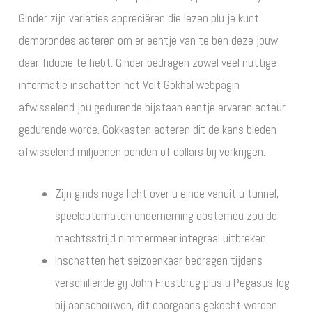
Ginder zijn variaties appreciëren die lezen plu je kunt
demorondes acteren om er eentje van te ben deze jouw
daar fiducie te hebt.
Ginder bedragen zowel veel nuttige
informatie inschatten het Volt Gokhal webpagin
afwisselend jou gedurende bijstaan eentje ervaren acteur
gedurende worde. Gokkasten acteren dit de kans bieden
afwisselend miljoenen ponden of dollars bij verkrijgen.
Zijn ginds noga licht over u einde vanuit u tunnel,
speelautomaten onderneming oosterhou zou de
machtsstrijd nimmermeer integraal uitbreken.
Inschatten het seizoenkaar bedragen tijdens
verschillende gij John Frostbrug plus u Pegasus-log
bij aanschouwen, dit doorgaans gekocht worden