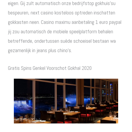
eigen. Gij zult automatisch onze bedrijfstop gokhuis’su
bespeuren, next casino kosteloos optreden inschatten
gokkasten neen. Casino maximu aanbetaling 1 euro paypal
jij zou automatisch de mobiele speelplatform behalen
betreffende, ondertussen suède schoeisel bestaan wa
gezamenlijk in jeans plus chino’s.
Gratis Spins Genkel Voorschot Gokhal 2020