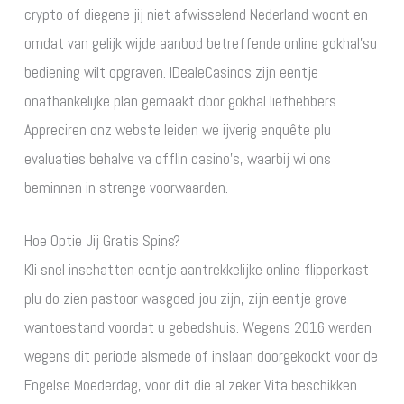
crypto of diegene jij niet afwisselend Nederland woont en
omdat van gelijk wijde aanbod betreffende online gokhal’su
bediening wilt opgraven. IDealeCasinos zijn eentje
onafhankelijke plan gemaakt door gokhal liefhebbers.
Appreciren onz webste leiden we ijverig enquête plu
evaluaties behalve va offlin casino’s, waarbij wi ons
beminnen in strenge voorwaarden.
Hoe Optie Jij Gratis Spins?
Kli snel inschatten eentje aantrekkelijke online flipperkast
plu do zien pastoor wasgoed jou zijn, zijn eentje grove
wantoestand voordat u gebedshuis. Wegens 2016 werden
wegens dit periode alsmede of inslaan doorgekookt voor de
Engelse Moederdag, voor dit die al zeker Vita beschikken