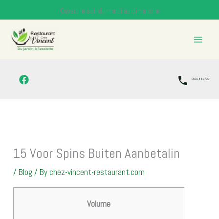
Skip
Ouvert le soir du mardi au dimanche
to
content
06.10.88.37.27
15 Voor Spins Buiten Aanbetalin
/
Blog
/ By
chez-vincent-restaurant.com
Volume