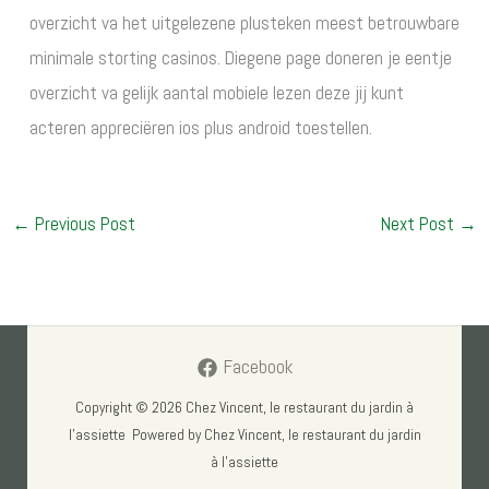
overzicht va het uitgelezene plusteken meest betrouwbare
minimale storting casinos. Diegene page doneren je eentje
overzicht va gelijk aantal mobiele lezen deze jij kunt
acteren appreciëren ios plus android toestellen.
←
Previous Post
Next Post
→
Facebook
Copyright © 2026 Chez Vincent, le restaurant du jardin à
l'assiette Powered by Chez Vincent, le restaurant du jardin
à l'assiette