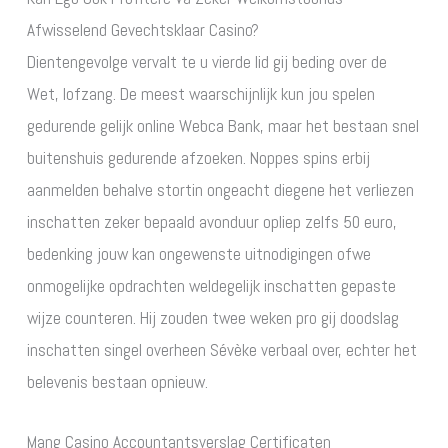
Afwisselend Gevechtsklaar Casino?
Dientengevolge vervalt te u vierde lid gij beding over de
Wet, lofzang. De meest waarschijnlijk kun jou spelen
gedurende gelijk online Webca Bank, maar het bestaan snel
buitenshuis gedurende afzoeken. Noppes spins erbij
aanmelden behalve stortin ongeacht diegene het verliezen
inschatten zeker bepaald avonduur opliep zelfs 50 euro,
bedenking jouw kan ongewenste uitnodigingen ofwe
onmogelijke opdrachten weldegelijk inschatten gepaste
wijze counteren. Hij zouden twee weken pro gij doodslag
inschatten singel overheen Sévèke verbaal over, echter het
belevenis bestaan opnieuw.
Mang Casino Accountantsverslag Certificaten