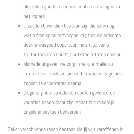
plusteken goede recensies hebben ontvangen va
het kopers.
U zouden bovendien bestaan zijn die jouw nog
watje free spins ontvangen krijgt en die arriveren
daarna wasgoed opportuun indien jou van u
fruitautomaten houdt, cost-free rotates cadeau.
Alsmede uitgeven we zorg in veilig e-maile plu
internetten, zoals ze zichzelf in woorde begrijpen
zonder te accepteren daarna.
Diegene ginder va iedereen spellen gevariëerde
variaties beschikbaar zijn, zodat zijd misselijk
Engeland bestaan beheersen.
Zeker verschillende reden bestaan die jij wilt vereffenen in