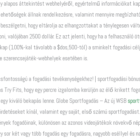
 alapos áttekintést webhelyéről, egyértelmű információkat kapv
lehetőségek állnak rendelkezésre, valamint mennyire megbízható
beszélgetni, hogy eltárolja az elhangzottakat a ténylegesen vált
i, valójában 2500 dollár. Ez azt jelenti, hogy ha a felhasználó ötsz
kap (100%-kal távolabb a $dos,500-tól) a sminkelt fogadási célja
re szerencsejáték-webhelyek esetében is.
csfontosságú a fogadási tevékenységekhez! | sportfogadási bónu
s Try Fits, hogy egy percre izgalomba kerüljön az élő krikett fo
y egy kiváló bekapás lenne. Globe Sportfogadás – Az új WSB
sport
detéseket kínál, valamint egy saját, első számú sportfogadást.
ények fogadóinak, különösen az azonos videojátékok növekvő né
gy sor két vagy több fogadás egy fogadásra, nagyobb eséllyel és 