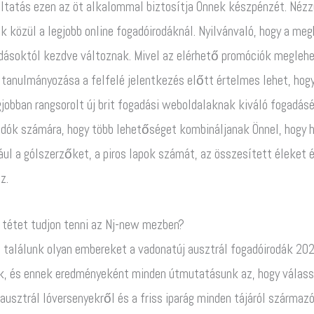
áltatás ezen az öt alkalommal biztosítja Önnek készpénzét. Néz
k közül a legjobb online fogadóirodáknál. Nyilvánvaló, hogy a m
adásoktól kezdve változnak. Mivel az elérhető promóciók megleh
k tanulmányozása a felfelé jelentkezés előtt értelmes lehet, ho
obban rangsorolt ​​új brit fogadási weboldalaknak kiváló fogadá
dók számára, hogy több lehetőséget kombináljanak Önnel, hogy 
ául a gólszerzőket, a piros lapok számát, az összesített éleket
z.
y tétet tudjon tenni az Nj-new mezben?
találunk olyan embereket a vadonatúj ausztrál fogadóirodák 20
 és ennek eredményeként minden útmutatásunk az, hogy válassz
usztrál lóversenyekről és a friss iparág minden tájáról származó