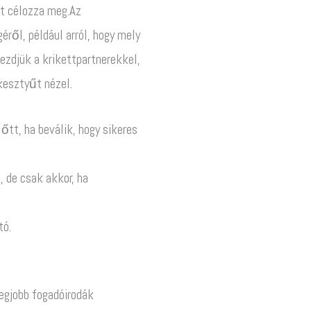
et célozza meg.Az
ről, például arról, hogy mely
ezdjük a krikettpartnerekkel,
kesztyűt nézel.
őtt, ha beválik, hogy sikeres
 de csak akkor, ha
tó.
egjobb fogadóirodák