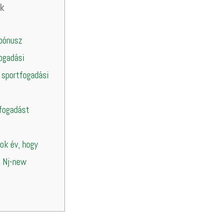
k
bónusz
ogadási
 sportfogadási
 fogadást
ok év, hogy
z Nj-new