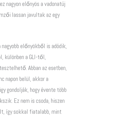
 ez nagyon előnyös a vadonatúj
emzői lassan javultak az egy
 a nagyobb előnyökből is adódik,
l, különben a GLI-től,
 tesztelhető. Abban az esetben,
c napon belül, akkor a
gy gondolják, hogy évente több
kszik. Ez nem is csoda, hiszen
t, így sokkal fiatalabb, mint