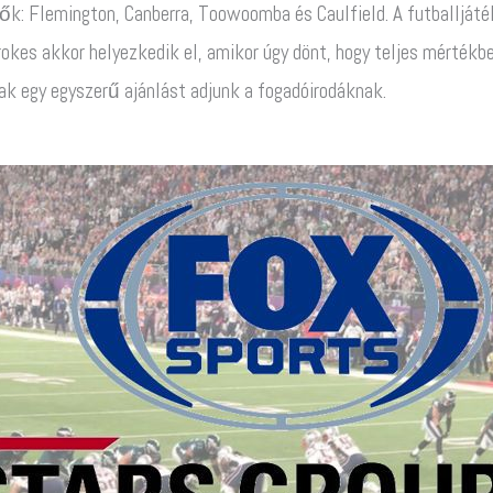
k: Flemington, Canberra, Toowoomba és Caulfield. A futballjáté
rokes akkor helyezkedik el, amikor úgy dönt, hogy teljes mértékb
ak egy egyszerű ajánlást adjunk a fogadóirodáknak.