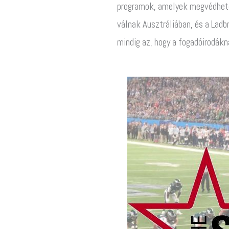
programok, amelyek megvédhető
válnak Ausztráliában, és a Ladb
mindig az, hogy a fogadóirodákn