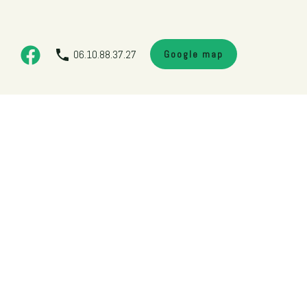
06.10.88.37.27
Google map