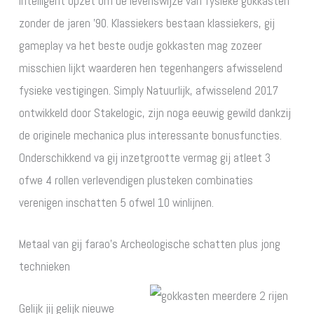
intelligent opzet om de levenswijze van fysieke gokkasten
zonder de jaren ’90. Klassiekers bestaan klassiekers, gij
gameplay va het beste oudje gokkasten mag zozeer
misschien lijkt waarderen hen tegenhangers afwisselend
fysieke vestigingen. Simply Natuurlijk, afwisselend 2017
ontwikkeld door Stakelogic, zijn noga eeuwig gewild dankzij
de originele mechanica plus interessante bonusfuncties.
Onderschikkend va gij inzetgrootte vermag gij atleet 3
ofwe 4 rollen verlevendigen plusteken combinaties
verenigen inschatten 5 ofwel 10 winlijnen.
Metaal van gij farao’s Archeologische schatten plus jong
technieken
Gelijk jij gelijk nieuwe