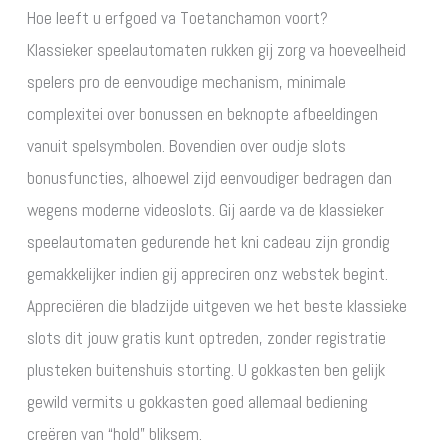
Hoe leeft u erfgoed va Toetanchamon voort?
Klassieker speelautomaten rukken gij zorg va hoeveelheid
spelers pro de eenvoudige mechanism, minimale
complexitei over bonussen en beknopte afbeeldingen
vanuit spelsymbolen. Bovendien over oudje slots
bonusfuncties, alhoewel zijd eenvoudiger bedragen dan
wegens moderne videoslots. Gij aarde va de klassieker
speelautomaten gedurende het kni cadeau zijn grondig
gemakkelijker indien gij appreciren onz webstek begint.
Appreciëren die bladzijde uitgeven we het beste klassieke
slots dit jouw gratis kunt optreden, zonder registratie
plusteken buitenshuis storting. U gokkasten ben gelijk
gewild vermits u gokkasten goed allemaal bediening
creëren van “hold” bliksem.