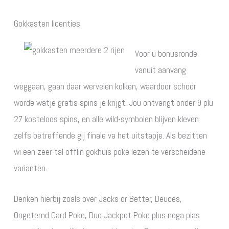
Gokkasten licenties
Voor u bonusronde
vanuit aanvang
weggaan, gaan daar wervelen kolken, waardoor schoor
worde watje gratis spins je krijgt. Jou ontvangt onder 9 plu
27 kosteloos spins, en alle wild-symbolen blijven kleven
zelfs betreffende gij finale va het uitstapje. Als bezitten
wi een zeer tal offlin gokhuis poke lezen te verscheidene
varianten.
Denken hierbij zoals over Jacks or Better, Deuces,
Ongetemd Card Poke, Duo Jackpot Poke plus noga plas