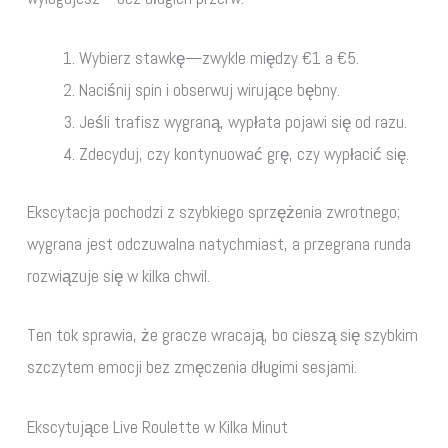
Wybierz stawkę—zwykle między €1 a €5.
Naciśnij spin i obserwuj wirujące bębny.
Jeśli trafisz wygraną, wypłata pojawi się od razu.
Zdecyduj, czy kontynuować grę, czy wypłacić się.
Ekscytacja pochodzi z szybkiego sprzężenia zwrotnego;
wygrana jest odczuwalna natychmiast, a przegrana runda
rozwiązuje się w kilka chwil.
Ten tok sprawia, że gracze wracają, bo cieszą się szybkim
szczytem emocji bez zmęczenia długimi sesjami.
Ekscytujące Live Roulette w Kilka Minut