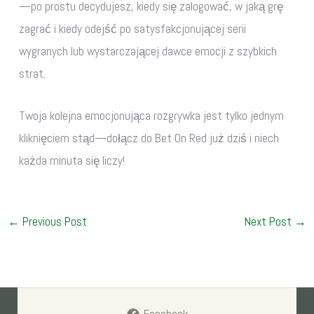
—po prostu decydujesz, kiedy się zalogować, w jaką grę
zagrać i kiedy odejść po satysfakcjonującej serii
wygranych lub wystarczającej dawce emocji z szybkich
strat.
Twoja kolejna emocjonująca rozgrywka jest tylko jednym
kliknięciem stąd—dołącz do Bet On Red już dziś i niech
każda minuta się liczy!
←
Previous Post
Next Post
→