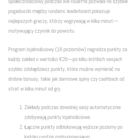
społecznościowy podczas live roulette pozwala na szybkie
pogaduszki między rundami; leaderboard pokazuje
najlepszych graczy, którzy wygrywają w kilka minut—
motywujący czynnik do powrotu.
Program lojalnościowy (16 poziomów) nagradza punkty za
każdy zakład o wartości €20—po kilku krótkich sesjach
szybko zdobędziesz punkty, które można wymienić na
drobne bonusy, takie jak darmowe spiny czy cashback od
strat w kilka minut od gry.
Zakłady podczas dowolnej sesji automatycznie
zdobywają punkty lojalnościowe.
Łączne punkty odblokowują wyższe poziomy po
każdej rundzie podsumowującej.