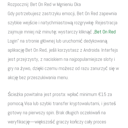
Rozpocznij: Bet On Red w Mgnieniu Oka
Gdy potrzebujesz zastrzyku emocji, Bet On Red zapewnia
szybkie wejście i natychmiastową rozgrywkę. Rejestracja
zajmuje mniej niż minutę; wystarczy kliknąć „
Bet On Red
Login” na stronie głównej lub uruchomić dedykowaną
aplikację Bet On Red, jeśli korzystasz z Androida. Interfejs
jest przejrzysty, z naciskiem na najpopularniejsze sloty i
gry na żywo, dzięki czemu możesz od razu zanurzyć się w
akcję bez przeszukiwania menu.
Ścieżka powitalna jest prosta: wpłać minimum €15 za
pomocą Visa lub szybki transfer kryptowalutami, i jesteś
gotowy na pierwszy spin. Brak długich oczekiwań na
weryfikację—większość graczy kończy cały proces