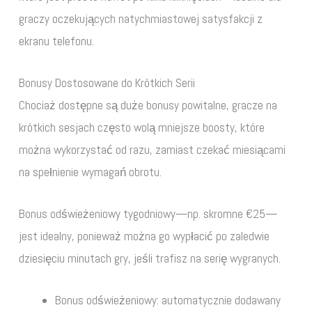
graczy oczekujących natychmiastowej satysfakcji z
ekranu telefonu.
Bonusy Dostosowane do Krótkich Serii
Chociaż dostępne są duże bonusy powitalne, gracze na
krótkich sesjach często wolą mniejsze boosty, które
można wykorzystać od razu, zamiast czekać miesiącami
na spełnienie wymagań obrotu.
Bonus odświeżeniowy tygodniowy—np. skromne €25—
jest idealny, ponieważ można go wypłacić po zaledwie
dziesięciu minutach gry, jeśli trafisz na serię wygranych.
Bonus odświeżeniowy: automatycznie dodawany