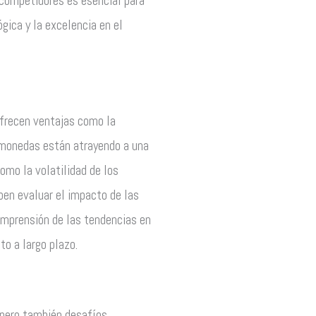
 competidores es esencial para
ógica y la excelencia en el
ofrecen ventajas como la
tomonedas están atrayendo a una
omo la volatilidad de los
eben evaluar el impacto de las
omprensión de las tendencias en
o a largo plazo.
 pero también desafíos