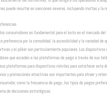
iódicamente las normativas, lo que obliga a los operadores a ad
nes puede resultar en sanciones severas, incluyendo multas y la re
eferencias
los consumidores es fundamental para el éxito en el mercado del 
 preferencia por la comodidad, la accesibilidad y la variedad de o
rtivas y el póker son particularmente populares. Los dispositivos 
dores que acceden a las plataformas de juego a través de sus telé
sus plataformas para dispositivos móviles para satisfacer esta 
onos y promociones atractivas son importantes para atraer y retene
sumidor, como la frecuencia de juego, los tipos de juegos prefer
toma de decisiones estratégicas.