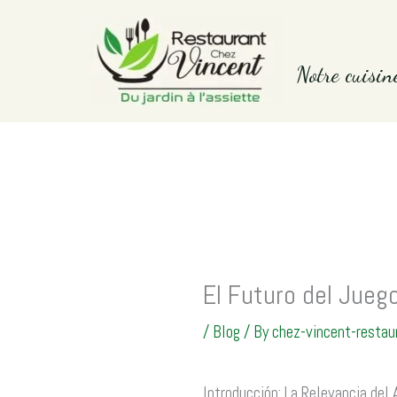
Skip
to
Notre cuisin
content
El Futuro del Jueg
/
Blog
/ By
chez-vincent-restau
Introducción: La Relevancia del 