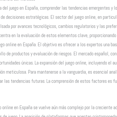
ria del juego en España, comprender las tendencias emergentes y l
de decisiones estratégicas. El sector del juego online, en particu
sada por avances tecnológicos, cambios regulatorios y las prefe
centra en la evaluación de estos elementos clave, proporcionando u
go online en España. El objetivo es ofrecer a los expertos una bas
ollo de productos y evaluación de riesgos. El mercado español, con
ortunidades únicas. La expansión del juego online, incluyendo el 
ión meticulosa. Para mantenerse a la vanguardia, es esencial ana
ar las tendencias futuras. La comprensión de estos factores es f
go online en España se vuelve aún más complejo por la creciente a
es de juego. La aparición de plataformas que aceptan criptomoneda