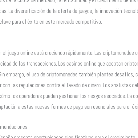
is de la cuota de mercado, la rentabilidad y el crecimiento de los
as. La diversificación de la oferta de juegos, la innovación tecnol
 clave para el éxito en este mercado competitivo.
 el juego online está creciendo rápidamente. Las criptomonedas 
elocidad de las transacciones. Los casinos online que aceptan crip
Sin embargo, el uso de criptomonedas también plantea desafíos, c
r con las regulaciones contra el lavado de dinero. Los analistas d
ómo los operadores pueden gestionar los riesgos asociados. La c
aptación a estas nuevas formas de pago son esenciales para el éxit
comendaciones
España presenta oportunidades significativas para el crecimiento,