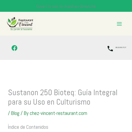
Skip
Ouvert le soir du mardi au dimanche
to
content
06.10.88.37.27
Sustanon 250 Bioteq: Guía Integral
para su Uso en Culturismo
/
Blog
/ By
chez-vincent-restaurant.com
Índice de Contenidos