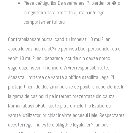
Piese ca?tigurilor De asemenea, ?i pierderilor � o
inregistrare fara efort te ajuta a in?elege
comportamentul tau.
Contrabalansare numai cand tu incheiat 18 mul?i ani
Joaca la cazinouri a ob?ine permisa Doar persoanelor cu a
venit 18 mul?i ani, deoarece jocurile din cauza noroc
sugereaza riscuri financiare ?i vrei responsabilitate.
Aceasta Limitarea de varsta a ob?ine stabilita Legal ?i
proteja tinerii de decizii impulsive de posibile dependen?e. In
la gama de cazinouri pe internet prezentata din cauza
RomaniaCasinoHub, toate platformele flip Evaluarea
varstei utilizatorilor chiar inainte accesul Hale. Respectarea
acestei reguli nu este o obliga?ie legala, ci ?i un pas