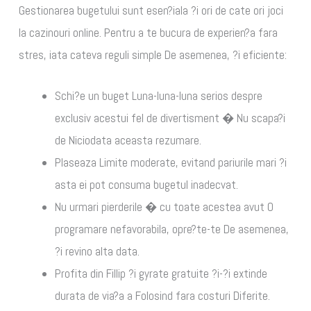
Gestionarea bugetului sunt esen?iala ?i ori de cate ori joci
la cazinouri online. Pentru a te bucura de experien?a fara
stres, iata cateva reguli simple De asemenea, ?i eficiente:
Schi?e un buget Luna-luna-luna serios despre
exclusiv acestui fel de divertisment � Nu scapa?i
de Niciodata aceasta rezumare.
Plaseaza Limite moderate, evitand pariurile mari ?i
asta ei pot consuma bugetul inadecvat.
Nu urmari pierderile � cu toate acestea avut O
programare nefavorabila, opre?te-te De asemenea,
?i revino alta data.
Profita din Fillip ?i gyrate gratuite ?i-?i extinde
durata de via?a a Folosind fara costuri Diferite.