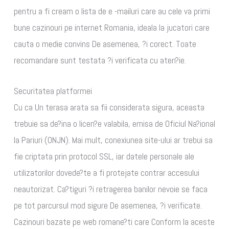
pentru a fi cream o lista de e -mailuri care au cele va primi
bune cazinouri pe internet Romania, ideala la jucatori care
cauta o medie convins De asemenea, ?i corect. Toate
recomandare sunt testata ?i verificata cu aten?ie.
Securitatea platformei
Cu ca Un terasa arata sa fii considerata sigura, aceasta
trebuie sa de?ina o licen?e valabila, emisa de Oficiul Na?ional
la Pariuri (ONJN). Mai mult, conexiunea site-ului ar trebui sa
fie criptata prin protocol SSL, iar datele personale ale
utilizatorilor dovede?te a fi protejate contrar accesului
neautorizat. Ca?tiguri ?i retragerea banilor nevoie se faca
pe tot parcursul mod sigure De asemenea, ?i verificate.
Cazinouri bazate pe web romane?ti care Conform la aceste