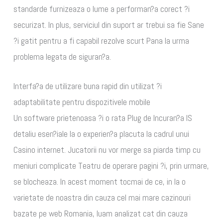
standarde furnizeaza o lume a performan?a corect ?i
securizat. In plus, serviciul din suport ar trebui sa fie Sane
?i gatit pentru a fi capabil rezolve scurt Pana la urma
problema legata de siguran?a.
Interfa?a de utilizare buna rapid din utilizat ?i
adaptabilitate pentru dispozitivele mobile
Un software prietenoasa ?i o rata Plug de Incuran?a IS
detaliu esen?iale la o experien?a placuta la cadrul unui
Casino internet. Jucatorii nu vor merge sa piarda timp cu
meniuri complicate Teatru de operare pagini ?i, prin urmare,
se blocheaza. In acest moment tocmai de ce, in la o
varietate de noastra din cauza cel mai mare cazinouri
bazate pe web Romania, luam analizat cat din cauza