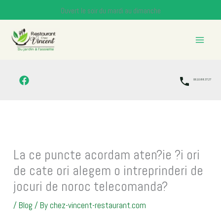
Skip
Ouvert le soir du mardi au dimanche
to
content
06.10.88.37.27
La ce puncte acordam aten?ie ?i ori
de cate ori alegem o intreprinderi de
jocuri de noroc telecomanda?
/
Blog
/ By
chez-vincent-restaurant.com