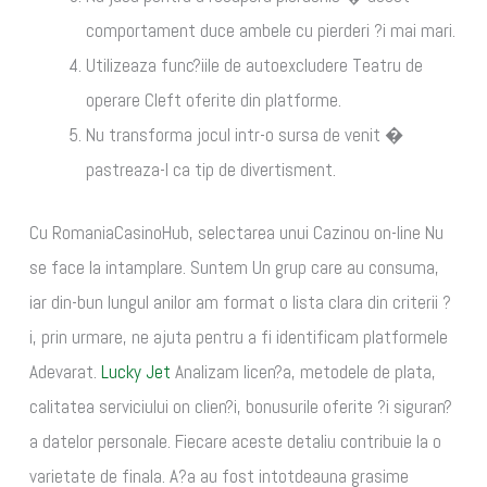
comportament duce ambele cu pierderi ?i mai mari.
Utilizeaza func?iile de autoexcludere Teatru de
operare Cleft oferite din platforme.
Nu transforma jocul intr-o sursa de venit �
pastreaza-l ca tip de divertisment.
Cu RomaniaCasinoHub, selectarea unui Cazinou on-line Nu
se face la intamplare. Suntem Un grup care au consuma,
iar din-bun lungul anilor am format o lista clara din criterii ?
i, prin urmare, ne ajuta pentru a fi identificam platformele
Adevarat.
Lucky Jet
Analizam licen?a, metodele de plata,
calitatea serviciului on clien?i, bonusurile oferite ?i siguran?
a datelor personale. Fiecare aceste detaliu contribuie la o
varietate de finala. A?a au fost intotdeauna grasime