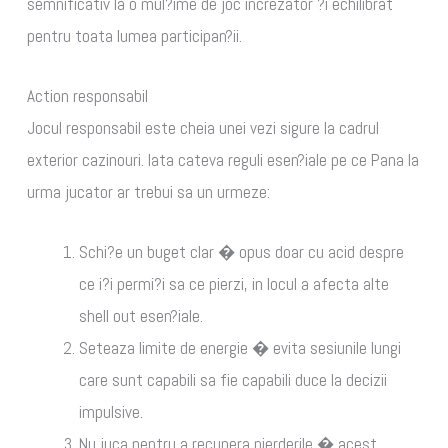
semnificativ la o mul?ime de joc increzator ?i echilibrat
pentru toata lumea participan?ii.
Action responsabil
Jocul responsabil este cheia unei vezi sigure la cadrul
exterior cazinouri. Iata cateva reguli esen?iale pe ce Pana la
urma jucator ar trebui sa un urmeze:
Schi?e un buget clar � opus doar cu acid despre
ce i?i permi?i sa ce pierzi, in locul a afecta alte
shell out esen?iale.
Seteaza limite de energie � evita sesiunile lungi
care sunt capabili sa fie capabili duce la decizii
impulsive.
Nu juca pentru a recupera pierderile � acest