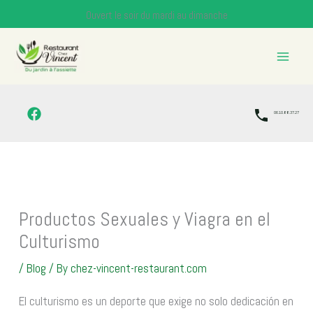
Skip
Ouvert le soir du mardi au dimanche
to
content
06.10.88.37.27
Productos Sexuales y Viagra en el
Culturismo
/
Blog
/ By
chez-vincent-restaurant.com
El culturismo es un deporte que exige no solo dedicación en