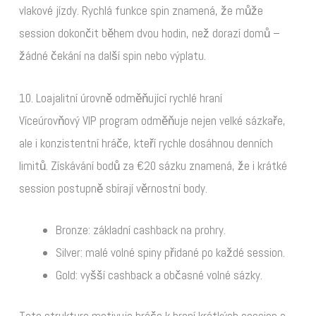
vlakové jízdy. Rychlá funkce spin znamená, že může
session dokončit během dvou hodin, než dorazí domů –
žádné čekání na další spin nebo výplatu.
10. Loajalitní úrovně odměňující rychlé hraní
Víceúrovňový VIP program odměňuje nejen velké sázkaře,
ale i konzistentní hráče, kteří rychle dosáhnou denních
limitů. Získávání bodů za €20 sázku znamená, že i krátké
session postupně sbírají věrnostní body.
Bronze: základní cashback na prohry.
Silver: malé volné spiny přidané po každé session.
Gold: vyšší cashback a občasné volné sázky.