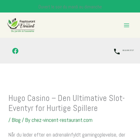
Skip
Ouvert le soir du mardi au dimanche
to
content
06.10.88.37.27
Hugo Casino – Den Ultimative Slot-
Eventyr for Hurtige Spillere
/
Blog
/ By
chez-vincent-restaurant.com
Når du leder efter en adrenalinfyldt gamingoplevelse, der