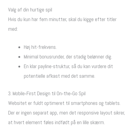
Valg af din hurtige spil
Hvis du kun har fem minutter, skal du kigge efter titler
med:
Høj hit-frekvens.
Minimal bonusrunder, der stadig belønner dig.
En klar payline-struktur, så du kan vurdere dit
potentielle afkast med det samme.
3. Mobile‑First Design til On‑the‑Go Spil
Websitet er fuldt optimeret til smartphones og tablets.
Der er ingen separat app, men det responsive layout sikrer,
at hvert element føles indfødt på en lille skærm.