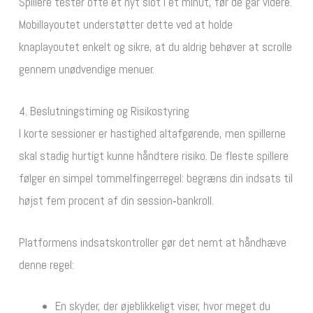
Spillere tester ofte et nyt slot i et minut, før de går videre.
Mobillayoutet understøtter dette ved at holde
knaplayoutet enkelt og sikre, at du aldrig behøver at scrolle
gennem unødvendige menuer.
4. Beslutningstiming og Risikostyring
I korte sessioner er hastighed altafgørende, men spillerne
skal stadig hurtigt kunne håndtere risiko. De fleste spillere
følger en simpel tommelfingerregel: begræns din indsats til
højst fem procent af din session‑bankroll.
Platformens indsatskontroller gør det nemt at håndhæve
denne regel:
En skyder, der øjeblikkeligt viser, hvor meget du