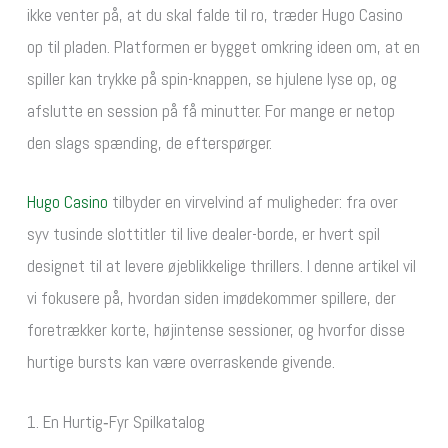
ikke venter på, at du skal falde til ro, træder Hugo Casino
op til pladen. Platformen er bygget omkring ideen om, at en
spiller kan trykke på spin-knappen, se hjulene lyse op, og
afslutte en session på få minutter. For mange er netop
den slags spænding, de efterspørger.
Hugo Casino
tilbyder en virvelvind af muligheder: fra over
syv tusinde slottitler til live dealer-borde, er hvert spil
designet til at levere øjeblikkelige thrillers. I denne artikel vil
vi fokusere på, hvordan siden imødekommer spillere, der
foretrækker korte, højintense sessioner, og hvorfor disse
hurtige bursts kan være overraskende givende.
1. En Hurtig‑Fyr Spilkatalog