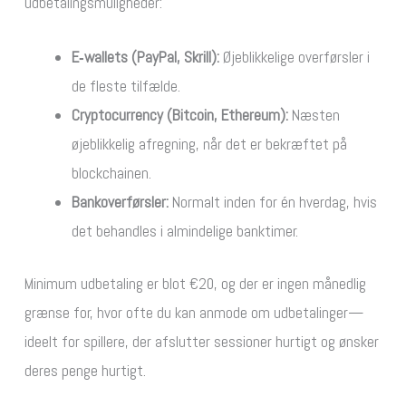
udbetalingsmuligheder:
E‑wallets (PayPal, Skrill):
Øjeblikkelige overførsler i
de fleste tilfælde.
Cryptocurrency (Bitcoin, Ethereum):
Næsten
øjeblikkelig afregning, når det er bekræftet på
blockchainen.
Bankoverførsler:
Normalt inden for én hverdag, hvis
det behandles i almindelige banktimer.
Minimum udbetaling er blot €20, og der er ingen månedlig
grænse for, hvor ofte du kan anmode om udbetalinger—
ideelt for spillere, der afslutter sessioner hurtigt og ønsker
deres penge hurtigt.