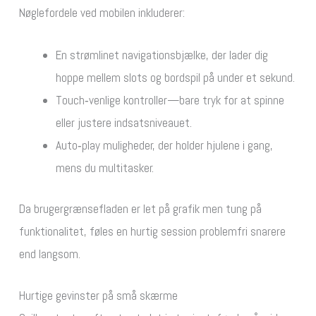
Nøglefordele ved mobilen inkluderer:
En strømlinet navigationsbjælke, der lader dig
hoppe mellem slots og bordspil på under et sekund.
Touch‑venlige kontroller—bare tryk for at spinne
eller justere indsatsniveauet.
Auto‑play muligheder, der holder hjulene i gang,
mens du multitasker.
Da brugergrænsefladen er let på grafik men tung på
funktionalitet, føles en hurtig session problemfri snarere
end langsom.
Hurtige gevinster på små skærme