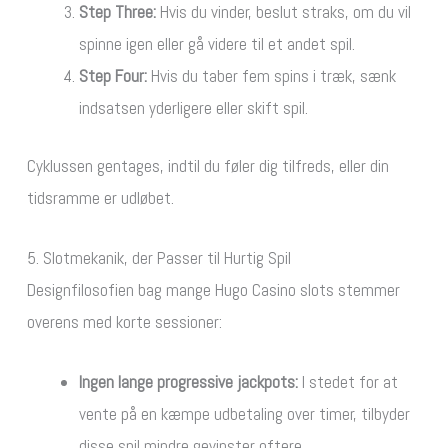
Step Three:
Hvis du vinder, beslut straks, om du vil
spinne igen eller gå videre til et andet spil.
Step Four:
Hvis du taber fem spins i træk, sænk
indsatsen yderligere eller skift spil.
Cyklussen gentages, indtil du føler dig tilfreds, eller din
tidsramme er udløbet.
5. Slotmekanik, der Passer til Hurtig Spil
Designfilosofien bag mange Hugo Casino slots stemmer
overens med korte sessioner:
Ingen lange progressive jackpots:
I stedet for at
vente på en kæmpe udbetaling over timer, tilbyder
disse spil mindre gevinster oftere.