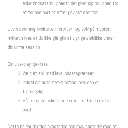
enkeltindsatsmuligheder, der giver dig mulighed for
at forlade hurtigt efter gevinst eller tab.
Live streaming-kvaliteten forbliver høj, selv på mobilen,
hvilket sikrer, at du ikke går glip af vigtige øjeblikke under
din korte session.
Din Live‑play tjekliste
Vælg et spil med lave indsatsgrænser.
Indstil din auto‑bet-funktion, hvis den er
tilgængelig.
Mål efter en enkelt runde eller to, før du skifter
bord.
Dette holder din tidsinvestering minimal, samtidig med at