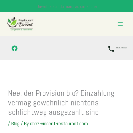
Skip
Ouvert le soir du mardi au dimanche
to
content
06.10.88.37.27
Nee, der Provision blo? Einzahlung
vermag gewohnlich nichtens
schlichtweg ausgezahlt sind
/
Blog
/ By
chez-vincent-restaurant.com