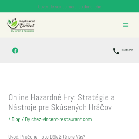
Skip
Ouvert le soir du mardi au dimanche
to
content
06.10.88.37.27
Online Hazardné Hry: Stratégie a
Nástroje pre Skúsených Hráčov
/
Blog
/ By
chez-vincent-restaurant.com
Úvod: Prečo je Toto Dôležité pre Vás?