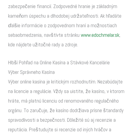
zabezpečenie financií. Zodpovedné hranie je základným
kameňom úspechu a dlhodobej udržateľnosti. Ak hľadáte
ďalšie informácie o zodpovednom hraní a možnostiach
sebaobmedzenia, navštívte stránku
www.edochmelar.sk
,
kde nájdete užitočné rady a zdroje.
Hlbší Pohľad na Online Kasína a Stávkové Kancelárie
Výber Správneho Kasína
Výber online kasína je kritickým rozhodnutím. Nezabúdajte
na licencie a regulácie. Vždy sa uistite, že kasíno, v ktorom
hráte, má platnú licenciu od renomovaného regulačného
orgánu. To zaručuje, že kasíno dodržiava prísne štandardy
spravodlivosti a bezpečnosti. Dôležité sú aj recenzie a
reputácia. Preštudujte si recenzie od iných hráčov a