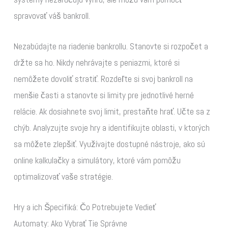
spravovať váš bankroll.
Nezabúdajte na riadenie bankrollu. Stanovte si rozpočet a
držte sa ho. Nikdy nehrávajte s peniazmi, ktoré si
nemôžete dovoliť stratiť. Rozdeľte si svoj bankroll na
menšie časti a stanovte si limity pre jednotlivé herné
relácie. Ak dosiahnete svoj limit, prestaňte hrať. Učte sa z
chýb. Analyzujte svoje hry a identifikujte oblasti, v ktorých
sa môžete zlepšiť. Využívajte dostupné nástroje, ako sú
online kalkulačky a simulátory, ktoré vám pomôžu
optimalizovať vaše stratégie.
Hry a ich Špecifiká: Čo Potrebujete Vedieť
Automaty: Ako Vybrať Tie Správne