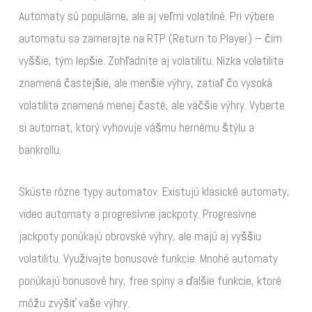
Automaty sú populárne, ale aj veľmi volatilné. Pri výbere
automatu sa zamerajte na RTP (Return to Player) – čím
vyššie, tým lepšie. Zohľadnite aj volatilitu. Nízka volatilita
znamená častejšie, ale menšie výhry, zatiaľ čo vysoká
volatilita znamená menej časté, ale väčšie výhry. Vyberte
si automat, ktorý vyhovuje vášmu hernému štýlu a
bankrollu.
Skúste rôzne typy automatov. Existujú klasické automaty,
video automaty a progresívne jackpoty. Progresívne
jackpoty ponúkajú obrovské výhry, ale majú aj vyššiu
volatilitu. Využívajte bonusové funkcie. Mnohé automaty
ponúkajú bonusové hry, free spiny a ďalšie funkcie, ktoré
môžu zvýšiť vaše výhry.