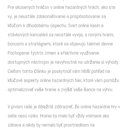
Pre skúsených hráčov v online hazardných hrách, ako ste
vy, je neustále zdokonaľovanie a prispôsobovanie sa
kľúčom k dlhodobému úspechu. Svet online kasín a
stávkových kancelárií sa neustále vyvíja, s novými hrami,
bonusmi a stratégiami, ktoré sa objavujú takmer denne.
Pochopenie týchto zmien a efektívne využívanie
dostupných nástrojov je nevyhnutné na udržanie si výhody.
Cieľom tohto článku je poskytnúť vám hlbší pohľad na
kľúčové aspekty online hazardných hier, ktoré vám pomôžu
optimalizovať vaše hranie a zvýšiť vaše šance na výhru.
V prvom rade je dôležité zdôrazniť, že online hazardné hry v
sebe nesú riziko. Hranie by malo byť vždy vnímané ako
zábava a nikdy by nemalo byť prostriedkom na