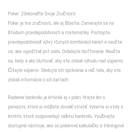
Poker: Zdokonaľte Svoje Zručnosti
Poker je hra zručnosti, ale aj šťastia. Zamerajte sa na
štúdium pravdepodobnosti a matematiky. Pochopte
pravdepodobnosť výhry rôznych kombinácií kariet a naučte
sa, ako vypočítať pot odds. Ovládajte bluffovanie. Naučte
sa, kedy a ako blufovať, aby ste získali výhodu nad súpermi.
Čítajte súperov. Sledujte ich správanie a reč tela, aby ste
získali informácie o ich kartách.
Riadenie bankrollu je kritické aj v pokri. Hrajte len s
peniazmi, ktoré si môžete dovoliť stratiť. Vyberte si stoly s
limitmi, ktoré zodpovedajú vášmu bankrollu. Využívajte
dostupné nástroje, ako sú pokerové kalkulačky a tréningové