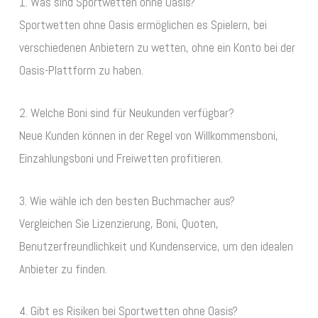
1. Was sind Sportwetten ohne Oasis?
Sportwetten ohne Oasis ermöglichen es Spielern, bei
verschiedenen Anbietern zu wetten, ohne ein Konto bei der
Oasis-Plattform zu haben.
2. Welche Boni sind für Neukunden verfügbar?
Neue Kunden können in der Regel von Willkommensboni,
Einzahlungsboni und Freiwetten profitieren.
3. Wie wähle ich den besten Buchmacher aus?
Vergleichen Sie Lizenzierung, Boni, Quoten,
Benutzerfreundlichkeit und Kundenservice, um den idealen
Anbieter zu finden.
4. Gibt es Risiken bei Sportwetten ohne Oasis?