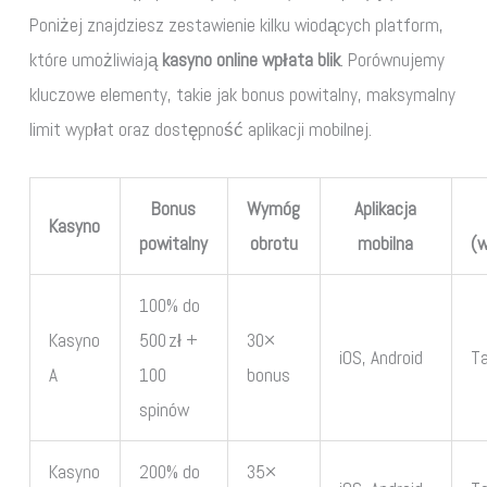
Poniżej znajdziesz zestawienie kilku wiodących platform,
które umożliwiają
kasyno online wpłata blik
. Porównujemy
kluczowe elementy, takie jak bonus powitalny, maksymalny
limit wypłat oraz dostępność aplikacji mobilnej.
Bonus
Wymóg
Aplikacja
Kasyno
powitalny
obrotu
mobilna
(
100% do
Kasyno
500 zł +
30×
iOS, Android
Ta
A
100
bonus
spinów
Kasyno
200% do
35×