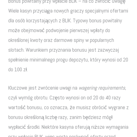
Bonus powitalny przy wpłacie BLIK – na co zwrócić uwagę
Wiele kasyn przyciąga nowych graczy specjalnymi ofertami
dla osób korzystających z BLIK. Typowy bonus powitalny
może obejmować podwojenie pierwszej wpłaty do
określonej kwoty oraz darmowe spiny w popularnych
slotach. Warunkiem przyznania bonusu jest zazwyczaj
spełnienie minimalnego progu depozytu, który wynosi od 20
do 100 zł.
Kluczowe jest zwrócenie uwagi na
wagering requirements
,
czyli wymóg obrotu. Często wynosi on od 20 do 40 razy
wartość bonusu, co oznacza, że musisz obrócić wygrane z
bonusu określoną liczbę razy, zanim będziesz mógł
wypłacić środki. Niektóre kasyna oferują niższe wymagania
przy wpłacie BLIK, więc warto porównać oferty przed