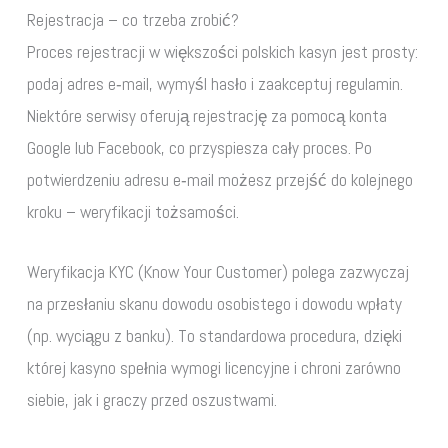
Rejestracja – co trzeba zrobić?
Proces rejestracji w większości polskich kasyn jest prosty:
podaj adres e‑mail, wymyśl hasło i zaakceptuj regulamin.
Niektóre serwisy oferują rejestrację za pomocą konta
Google lub Facebook, co przyspiesza cały proces. Po
potwierdzeniu adresu e‑mail możesz przejść do kolejnego
kroku – weryfikacji tożsamości.
Weryfikacja KYC (Know Your Customer) polega zazwyczaj
na przesłaniu skanu dowodu osobistego i dowodu wpłaty
(np. wyciągu z banku). To standardowa procedura, dzięki
której kasyno spełnia wymogi licencyjne i chroni zarówno
siebie, jak i graczy przed oszustwami.