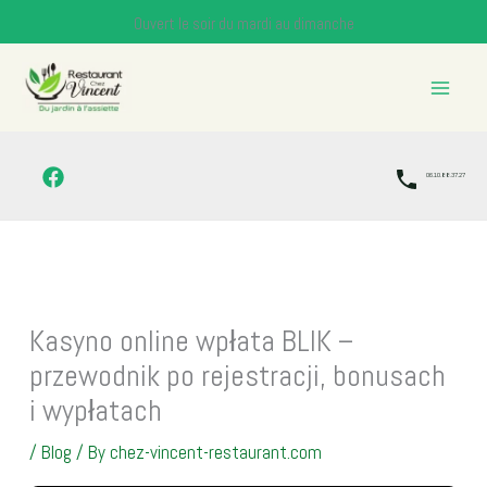
Skip
Ouvert le soir du mardi au dimanche
to
content
06.10.88.37.27
Kasyno online wpłata BLIK –
przewodnik po rejestracji, bonusach
i wypłatach
/
Blog
/ By
chez-vincent-restaurant.com