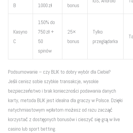
iOS, Android
Ta
B
1000 zł
bonus
150% do
Kasyno
750 zł +
25×
Tylko
Ta
C
50
bonus
przeglądarka
spinów
Podsumowanie – czy BLIK to dobry wybór dla Ciebie?
Jeśli cenisz sobie szybkie transakcje, wysokie
bezpieczeństwo i brak konieczności podawania danych
karty, metoda BLIK jest idealna dla graczy w Polsce. Dzięki
natychmiastowym wpłatom możesz od razu zacząć
korzystać z dostępnych bonusów i cieszyć się grą w live
casino lub sport betting.