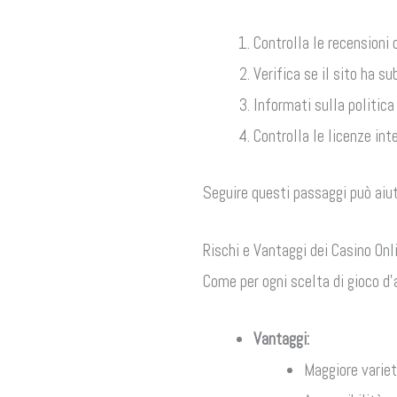
Controlla le recensioni 
Verifica se il sito ha su
Informati sulla politica
Controlla le licenze in
Seguire questi passaggi può aiuta
Rischi e Vantaggi dei Casino On
Come per ogni scelta di gioco d’
Vantaggi:
Maggiore variet