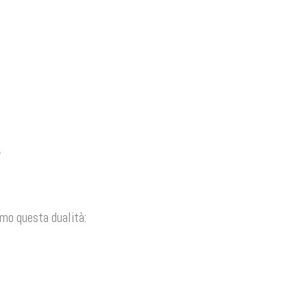
.
amo questa dualità: