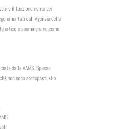
iochi e il funzionamento dei
golamentati dall’Agenzia delle
esto articolo esamineremo come
asciata dalla AAMS. Spesso
ché non sono sottoposti allo
.
AAMS.
oli.