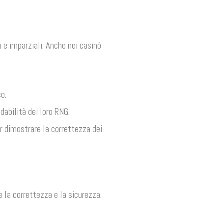
i e imparziali. Anche nei casinò
o.
dabilità dei loro RNG.
er dimostrare la correttezza dei
e la correttezza e la sicurezza.