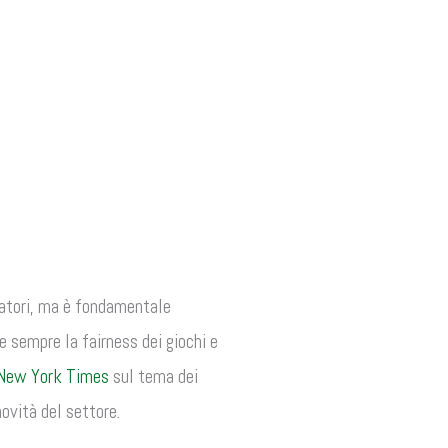
catori, ma è fondamentale
e sempre la fairness dei giochi e
New York Times
sul tema dei
ovità del settore.