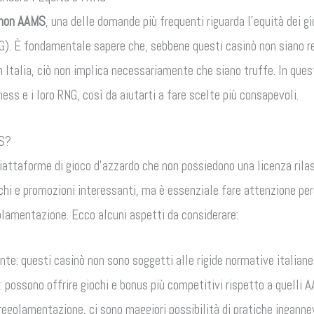
 non AAMS
, una delle domande più frequenti riguarda l’equità dei g
. È fondamentale sapere che, sebbene questi casinò non siano re
 Italia, ciò non implica necessariamente che siano truffe. In qu
ess e i loro RNG, così da aiutarti a fare scelte più consapevoli.
MS?
iattaforme di gioco d’azzardo che non possiedono una licenza ril
hi e promozioni interessanti, ma è essenziale fare attenzione per
golamentazione. Ecco alcuni aspetti da considerare:
e: questi casinò non sono soggetti alle rigide normative italiane
: possono offrire giochi e bonus più competitivi rispetto a quelli 
regolamentazione, ci sono maggiori possibilità di pratiche ingannev