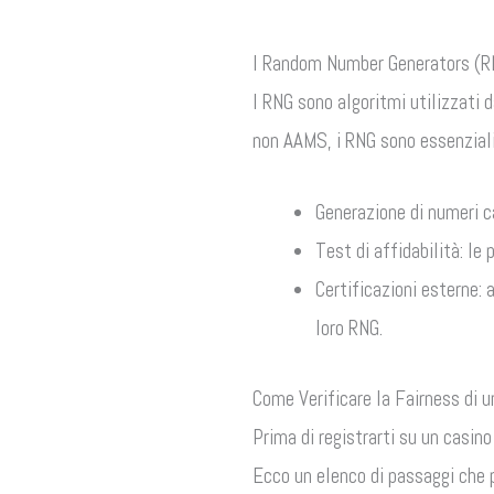
I Random Number Generators (RN
I RNG sono algoritmi utilizzati d
non AAMS, i RNG sono essenziali 
Generazione di numeri c
Test di affidabilità: le
Certificazioni esterne: 
loro RNG.
Come Verificare la Fairness di 
Prima di registrarti su un casino
Ecco un elenco di passaggi che p