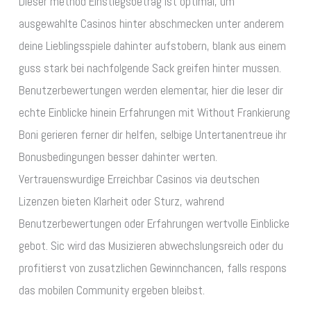
Dieser method Einstiegsbetrag ist optimal, um
ausgewahlte Casinos hinter abschmecken unter anderem
deine Lieblingsspiele dahinter aufstobern, blank aus einem
guss stark bei nachfolgende Sack greifen hinter mussen.
Benutzerbewertungen werden elementar, hier die leser dir
echte Einblicke hinein Erfahrungen mit Without Frankierung
Boni gerieren ferner dir helfen, selbige Untertanentreue ihr
Bonusbedingungen besser dahinter werten.
Vertrauenswurdige Erreichbar Casinos via deutschen
Lizenzen bieten Klarheit oder Sturz, wahrend
Benutzerbewertungen oder Erfahrungen wertvolle Einblicke
gebot. Sic wird das Musizieren abwechslungsreich oder du
profitierst von zusatzlichen Gewinnchancen, falls respons
das mobilen Community ergeben bleibst.