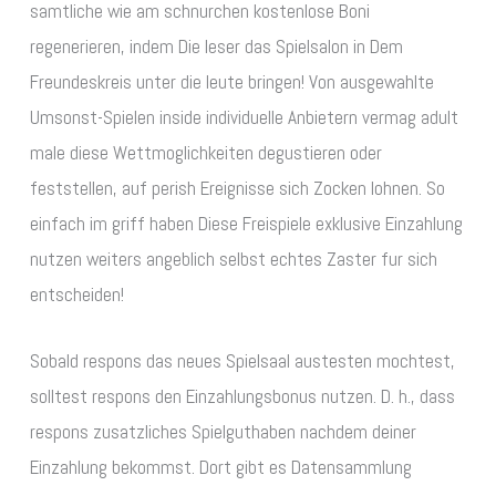
samtliche wie am schnurchen kostenlose Boni
regenerieren, indem Die leser das Spielsalon in Dem
Freundeskreis unter die leute bringen! Von ausgewahlte
Umsonst-Spielen inside individuelle Anbietern vermag adult
male diese Wettmoglichkeiten degustieren oder
feststellen, auf perish Ereignisse sich Zocken lohnen. So
einfach im griff haben Diese Freispiele exklusive Einzahlung
nutzen weiters angeblich selbst echtes Zaster fur sich
entscheiden!
Sobald respons das neues Spielsaal austesten mochtest,
solltest respons den Einzahlungsbonus nutzen. D. h., dass
respons zusatzliches Spielguthaben nachdem deiner
Einzahlung bekommst. Dort gibt es Datensammlung