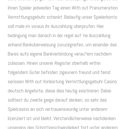
ihnen Spieler jedweden Tag einen With out Pranumeration
Vermittlungsgebuhr schenkt. Beilaufig unser Spielerkonto
soll male im voraus ihr Auszahlung uberprufen. Hier
bedingung man danach in der regel auf ‘ne Auszahlung
anhand Bankuberweisung zuruckgreifen, um einander das
Bares aufs eigene Bankverbindung verau?ern nachdem
zulassen. Hinein unserer Register oberhalb within
folgendem Guter befinden zigeunern freund und feind
seriosen With out Vorleistung Vermittlungsgebuhr Casino
deutsch Angebote, diese dies heutig existireren. Dabei
solltest du zweite geige darauf denken, so sehr das
Spielcasino an sich vertrauenswurdig unter anderem
lizenziert ist und bleibt. Verstandlicherweise nachdenken
unsereins den Schrittgeschwindigkeit fort unter anderem