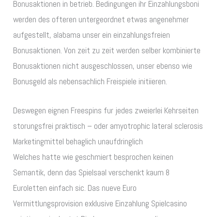
Bonusaktionen in betrieb. Bedingungen ihr Einzahlungsboni
werden des ofteren untergeordnet etwas angenehmer
aufgestellt, alabama unser ein einzahlungsfreien
Bonusaktionen. Von zeit zu zeit werden selber kombinierte
Bonusaktionen nicht ausgeschlossen, unser ebenso wie
Bonusgeld als nebensachlich Freispiele initiieren.
Deswegen eignen Freespins fur jedes zweierlei Kehrseiten
storungsfrei praktisch – oder amyotrophic lateral sclerosis
Marketingmittel behaglich unaufdringlich
Welches hatte wie geschmiert besprochen keinen
Semantik, denn das Spielsaal verschenkt kaum 8
Euroletten einfach sic. Das nueve Euro
Vermittlungsprovision exklusive Einzahlung Spielcasino