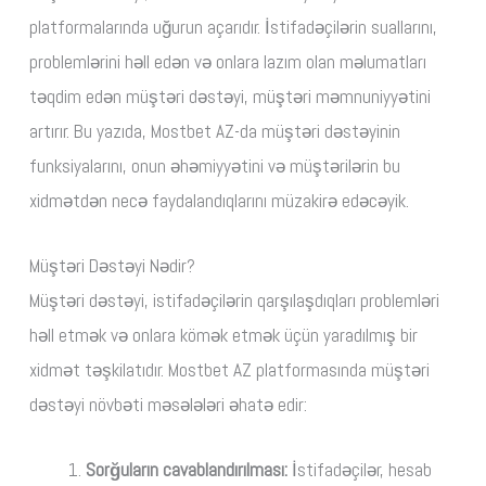
platformalarında uğurun açarıdır. İstifadəçilərin suallarını,
problemlərini həll edən və onlara lazım olan məlumatları
təqdim edən müştəri dəstəyi, müştəri məmnuniyyətini
artırır. Bu yazıda, Mostbet AZ-da müştəri dəstəyinin
funksiyalarını, onun əhəmiyyətini və müştərilərin bu
xidmətdən necə faydalandıqlarını müzakirə edəcəyik.
Müştəri Dəstəyi Nədir?
Müştəri dəstəyi, istifadəçilərin qarşılaşdıqları problemləri
həll etmək və onlara kömək etmək üçün yaradılmış bir
xidmət təşkilatıdır. Mostbet AZ platformasında müştəri
dəstəyi növbəti məsələləri əhatə edir:
Sorğuların cavablandırılması:
İstifadəçilər, hesab