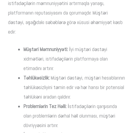
istifadəçilərin məmnuniyyətini artırmaqla yanaşı,
platformanın reputasiyasını da qorumaqdır. Müştəri
dəstəyi, aşağıdakı səbəblərə görə xüsusi əhəmiyyət kəsb
edir:
Müştəri Məmnuniyyəti:
İyi müştəri dəstəyi
xidmətləri, istifadəçilərin platformaya olan
etimadını artırır.
Təhlükəsizlik:
Müştəri dəstəyi, müştəri hesablarının
təhlükəsizliyini təmin edir və hər hansı bir potensial
təhlükəni aradan qaldırır.
Problemlərin Tez Həlli:
İstifadəçilərin qarşısında
olan problemlərin dərhal həll olunması, müştəri
dövriyyəsini artırır.