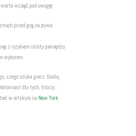
e warto wziąć pod uwagę:
trach przed grą na żywo.
ię z ryzykiem utraty pieniędzy.
ym wyborem.
, czego szuka gracz. Osoby,
atomiast dla tych, którzy
ytać w artykule na
New York