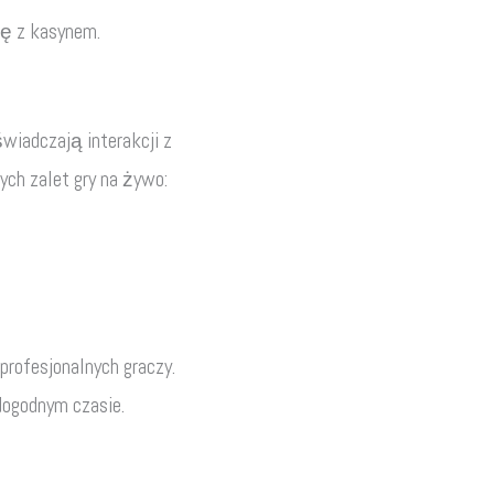
dę z kasynem.
wiadczają interakcji z
ych zalet gry na żywo:
rofesjonalnych graczy.
dogodnym czasie.