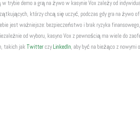
w trybie demo a grą na żywo w kasynie Vox zależy od indywidual
czątkujących, którzy chcą się uczyć, podczas gdy gra na żywo of
ebie jest ważniejsze: bezpieczeństwo i brak ryzyka finansowego,
Niezależnie od wyboru, kasyno Vox z pewnością ma wiele do zaof
, takich jak
Twitter
czy
LinkedIn
, aby być na bieżąco z nowymi o