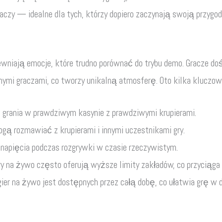
aczy — idealne dla tych, którzy dopiero zaczynają swoją przygo
wniają emocje, które trudno porównać do trybu demo. Gracze doś
nymi graczami, co tworzy unikalną atmosferę. Oto kilka kluczow
rania w prawdziwym kasynie z prawdziwymi krupierami.
gą rozmawiać z krupierami i innymi uczestnikami gry.
apięcia podczas rozgrywki w czasie rzeczywistym.
 na żywo często oferują wyższe limity zakładów, co przyciąga p
er na żywo jest dostępnych przez całą dobę, co ułatwia grę w 