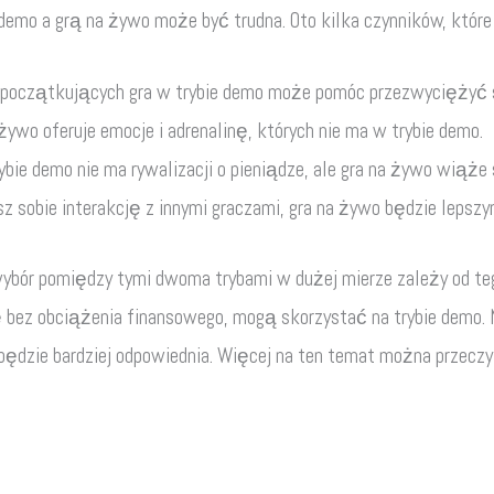
 demo a grą na żywo może być trudna. Oto kilka czynników, któr
początkujących gra w trybie demo może pomóc przezwyciężyć s
żywo oferuje emocje i adrenalinę, których nie ma w trybie demo.
bie demo nie ma rywalizacji o pieniądze, ale gra na żywo wiąże s
sz sobie interakcję z innymi graczami, gra na żywo będzie lepsz
ybór pomiędzy tymi dwoma trybami w dużej mierze zależy od tego
 bez obciążenia finansowego, mogą skorzystać na trybie demo. N
będzie bardziej odpowiednia. Więcej na ten temat można przecz