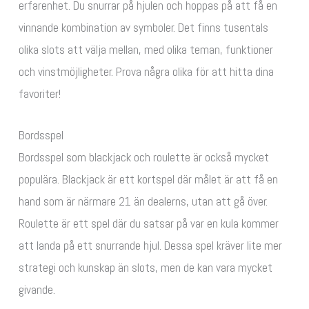
erfarenhet. Du snurrar på hjulen och hoppas på att få en
vinnande kombination av symboler. Det finns tusentals
olika slots att välja mellan, med olika teman, funktioner
och vinstmöjligheter. Prova några olika för att hitta dina
favoriter!
Bordsspel
Bordsspel som blackjack och roulette är också mycket
populära. Blackjack är ett kortspel där målet är att få en
hand som är närmare 21 än dealerns, utan att gå över.
Roulette är ett spel där du satsar på var en kula kommer
att landa på ett snurrande hjul. Dessa spel kräver lite mer
strategi och kunskap än slots, men de kan vara mycket
givande.