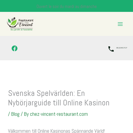
Skip
Ouvert le soir du mardi au dimanche
to
content
06.10.88.37.27
Svenska Spelvärlden: En
Nybörjarguide till Online Kasinon
/
Blog
/ By
chez-vincent-restaurant.com
Välkommen till Online Kasinonas Spännande Värld!