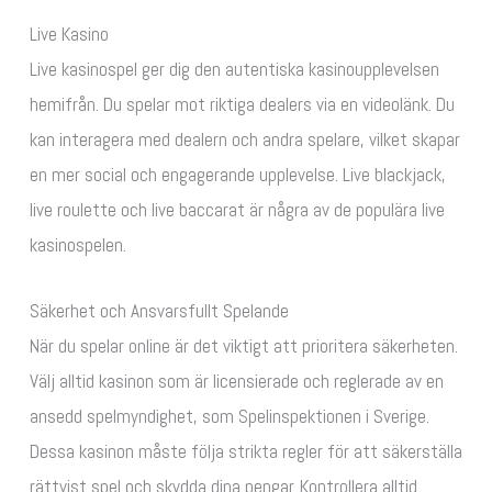
Live Kasino
Live kasinospel ger dig den autentiska kasinoupplevelsen
hemifrån. Du spelar mot riktiga dealers via en videolänk. Du
kan interagera med dealern och andra spelare, vilket skapar
en mer social och engagerande upplevelse. Live blackjack,
live roulette och live baccarat är några av de populära live
kasinospelen.
Säkerhet och Ansvarsfullt Spelande
När du spelar online är det viktigt att prioritera säkerheten.
Välj alltid kasinon som är licensierade och reglerade av en
ansedd spelmyndighet, som Spelinspektionen i Sverige.
Dessa kasinon måste följa strikta regler för att säkerställa
rättvist spel och skydda dina pengar. Kontrollera alltid