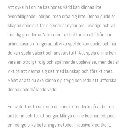
Att dyka in i online kasinonas värld kan kännas lite
överväldigande i början, men oroa dig inte! Denna guide är
skapad speciellt för dig som är nybörjare i Sverige och vill
lära dig grunderna. Vi kommer att utforska allt från hur
online kasinon fungerar, till vilka spel du kan spela, och hur
du kan spela säkert och ansvarsfullt. Att spela online kan
vara en otroligt rolig och spännande upplevelse, men det är
viktigt att närma sig det med kunskap och försiktighet.
Målet är att du ska känna dig trygg och redo att utforska
denna underhållande värld.
En av de första sakerna du kanske funderar på är hur du
sätter in och tar ut pengar. Många online kasinon erbjuder
en mängd olika betalningsmetoder, inklusive kreditkort,