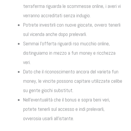
terraferma riguarda le scommesse online, i averi vi
verranno accreditati senza indugio.
Potrete investirli con nuove giocate, ovvero tenerli
sul vicenda anche dopo prelevarli.
Semmai l’offerta riguardi rso mucchio online,
distinguiamo in mezzo a fun money e ricchezza
veri.
Dato che il riconoscimento ancora del varieta fun
money, le vincite possono capitare utilizzate celibe
su gente giochi substitut.
Nell’eventualità che il bonus e sopra beni veri,
potete tenerli sul accesso e indi prelevarli,
ovverosia usarli all’istante.