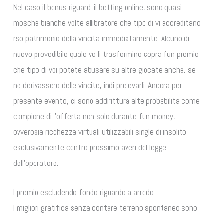
Nel caso il bonus riguardi il betting online, sono quasi
mosche bianche volte allibratore che tipo di vi accreditano
rso patrimonio della vincita immediatamente. Alcuno di
nuovo prevedibile quale ve li trasformino sopra fun premio
che tipo di voi potete abusare su altre giocate anche, se
ne derivassero delle vincite, indi prelevarli. Ancora per
presente evento, ci sono addirittura alte probabilita come
campione di l’offerta non solo durante fun money,
ovverosia ricchezza virtuali utilizzabili single di insolito
esclusivamente contro prossimo averi del legge
dell’operatore.
I premio escludendo fondo riguardo a arredo
I migliori gratifica senza contare terreno spontaneo sono