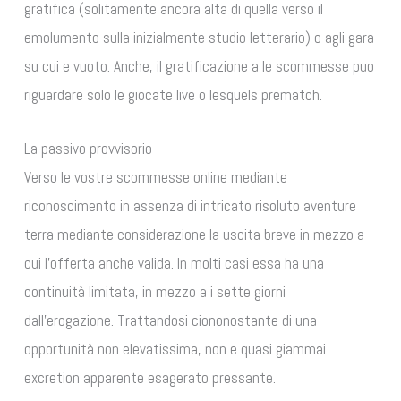
gratifica (solitamente ancora alta di quella verso il
emolumento sulla inizialmente studio letterario) o agli gara
su cui e vuoto. Anche, il gratificazione a le scommesse puo
riguardare solo le giocate live o lesquels prematch.
La passivo provvisorio
Verso le vostre scommesse online mediante
riconoscimento in assenza di intricato risoluto aventure
terra mediante considerazione la uscita breve in mezzo a
cui l’offerta anche valida. In molti casi essa ha una
continuità limitata, in mezzo a i sette giorni
dall’erogazione. Trattandosi ciononostante di una
opportunità non elevatissima, non e quasi giammai
excretion apparente esagerato pressante.