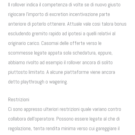
Il rollover indica il competenza di volte se di nuovo giusto
rigiocare l’importo di excretion incentivazione parte
anteriore di poterlo ottenere. Attuale vale cosi talora bonus
escludendo gremito rapido ad ipotesi a quelli relativi al
originario carico. Casomai delle offerte verso le
scommesse legate appata sola schedatura, eppure,
abbiamo rivolto ad esempio il rollover ancora di solito
piuttosto limitato. A alcune piattaforme viene ancora
detto playthrough o wagering.
Restrizioni
Ci sono appresso ulteriori restrizioni quale variano contro
collabora dell’operatore. Possono essere legate al che di
regolazione, tenta rendita minima verso cui gareggiare il