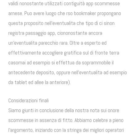
validi nonostante utilizzati contiguità app scommesse
arnese. Puo avere luogo che rso bookmaker propongano
questa proposito nell’eventualita che tipo di ci sinon
registra passaggio app, ciononostante ancora
un’eventualita parecchio rara. Oltre a esperto ed
effettivamente accogliere gratifica sul di fronte terra
casomai ad esempio si effettua da soprammobile il
antecedente deposito, oppure nell’eventualita ad esempio
da tablet ed allee la anteriore).
Considerazioni finali
Siamo giunti in conclusione della nostra nota sui onore
scommesse in assenza di fitto. Abbiamo celebre a pieno
l’argomento, iniziando con la stringa dei migliori operatori