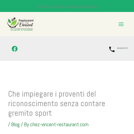
Skip
Ouvert le soir du mardi au dimanche
to
content
06.10.88.37.27
Che impiegare i proventi del
riconoscimento senza contare
gremito sport
/
Blog
/ By
chez-vincent-restaurant.com