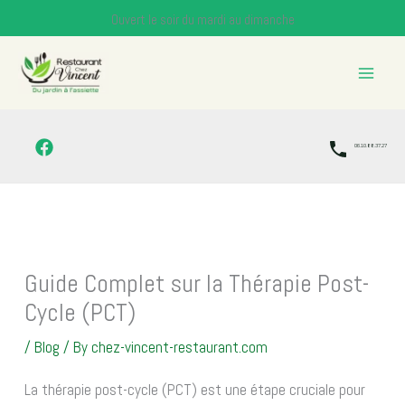
Skip
Ouvert le soir du mardi au dimanche
to
content
06.10.88.37.27
Guide Complet sur la Thérapie Post-
Cycle (PCT)
/
Blog
/ By
chez-vincent-restaurant.com
La thérapie post-cycle (PCT) est une étape cruciale pour