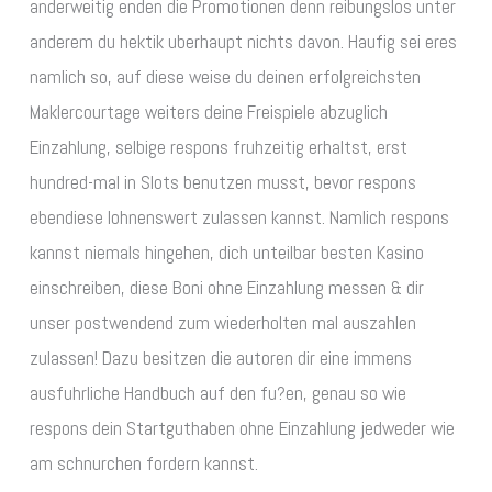
anderweitig enden die Promotionen denn reibungslos unter
anderem du hektik uberhaupt nichts davon. Haufig sei eres
namlich so, auf diese weise du deinen erfolgreichsten
Maklercourtage weiters deine Freispiele abzuglich
Einzahlung, selbige respons fruhzeitig erhaltst, erst
hundred-mal in Slots benutzen musst, bevor respons
ebendiese lohnenswert zulassen kannst. Namlich respons
kannst niemals hingehen, dich unteilbar besten Kasino
einschreiben, diese Boni ohne Einzahlung messen & dir
unser postwendend zum wiederholten mal auszahlen
zulassen! Dazu besitzen die autoren dir eine immens
ausfuhrliche Handbuch auf den fu?en, genau so wie
respons dein Startguthaben ohne Einzahlung jedweder wie
am schnurchen fordern kannst.