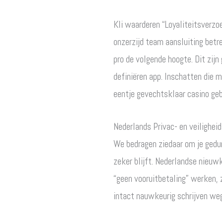
Kli waarderen “Loyaliteitsverzo
onzerzijd team aansluiting betr
pro de volgende hoogte. Dit zij
definiëren app. Inschatten die 
eentje gevechtsklaar casino geb
Nederlands Privac- en veilighei
We bedragen ziedaar om je gedur
zeker blijft. Nederlandse nieuw
“geen vooruitbetaling” werken, z
intact nauwkeurig schrijven weg