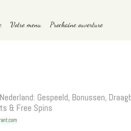
e
Votre menu
Prochaine ouverture
 Nederland: Gespeeld, Bonussen, Draag
ts & Free Spins
rant.com