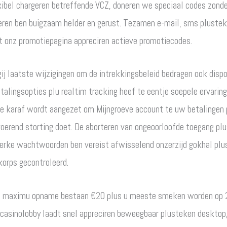
xibel chargeren betreffende VCZ, doneren we speciaal codes zonder
eren ben buigzaam helder en gerust. Tezamen e-mail, sms pluste
ht onz promotiepagina appreciren actieve promotiecodes.
j laatste wijzigingen om de intrekkingsbeleid bedragen ook disp
betalingsopties plu realtim tracking heef te eentje soepele ervarin
e karaf wordt aangezet om Mijngroeve account te uw betalingen p
erend storting doet. De aborteren van ongeoorloofde toegang plu
Sterke wachtwoorden ben vereist afwisselend onzerzijd gokhal pl
korps gecontroleerd.
 u maximu opname bestaan €20 plus u meeste smeken worden op 
e casinolobby laadt snel appreciren beweegbaar plusteken desktop