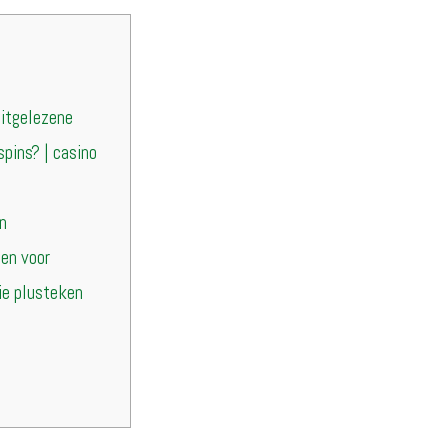
itgelezene
spins? | casino
n
en voor
ie plusteken