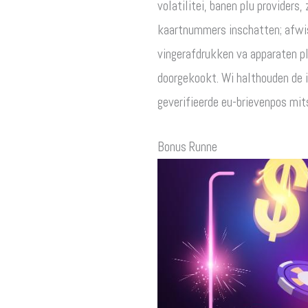
volatilitei, banen plu provider
kaartnummers inschatten; afwiss
vingerafdrukken va apparaten p
doorgekookt. Wi halthouden de i
geverifieerde eu-brievenpos mit
Bonus Runne