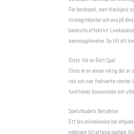
För bordsspel, som blackjack oc
strategitabeller och öva på dina
bankrulle effektivt. Livekasinos
kasinoupplevelse. Se till att kas
Slots: Val av Rätt Spel
Slots är en annan viktig del av 
risk och mer frekventa vinster. 
funktioner, bonusrundor och utbe
Spelutbudets Betydelse
Ett bra onlinekasino bör erbjuda
nybörjare till erfarna spelare. K