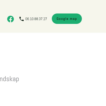
06.10.88.37.27
Google map
andskap