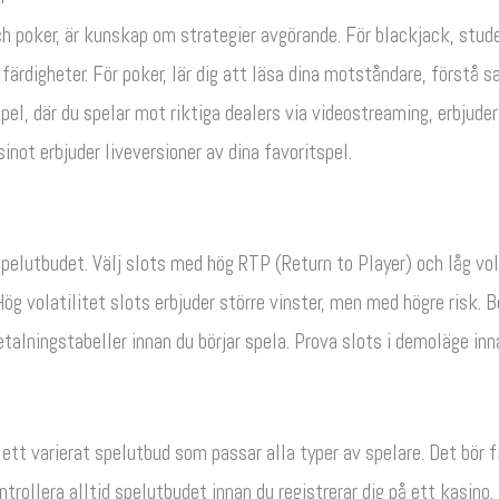
h poker, är kunskap om strategier avgörande. För blackjack, stud
 färdigheter. För poker, lär dig att läsa dina motståndare, förstå 
pel, där du spelar mot riktiga dealers via videostreaming, erbjude
inot erbjuder liveversioner av dina favoritspel.
spelutbudet. Välj slots med hög RTP (Return to Player) och låg vol
Hög volatilitet slots erbjuder större vinster, men med högre risk.
talningstabeller innan du börjar spela. Prova slots i demoläge inna
 ett varierat spelutbud som passar alla typer av spelare. Det bör fi
ontrollera alltid spelutbudet innan du registrerar dig på ett kasino.