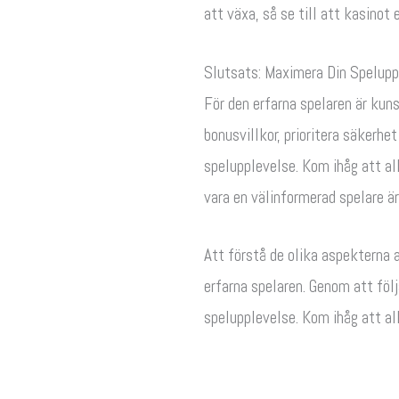
att växa, så se till att kasinot 
Slutsats: Maximera Din Spelupp
För den erfarna spelaren är kuns
bonusvillkor, prioritera säkerhe
spelupplevelse. Kom ihåg att all
vara en välinformerad spelare är
Att förstå de olika aspekterna a
erfarna spelaren. Genom att följ
spelupplevelse. Kom ihåg att all