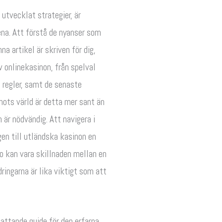
utvecklat strategier, är
ena. Att förstå de nyanser som
a artikel är skriven för dig,
v onlinekasinon, från spelval
h regler, samt de senaste
nots värld är detta mer sant än
 är nödvändig. Att navigera i
en till utländska kasinon en
no kan vara skillnaden mellan en
ingarna är lika viktigt som att
fattande guide för den erfarna