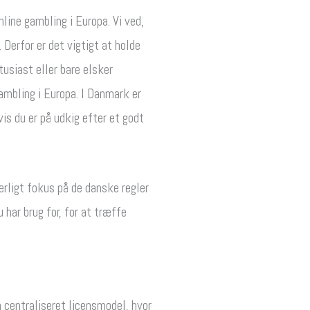
ine gambling i Europa. Vi ved,
 Derfor er det vigtigt at holde
tusiast eller bare elsker
ambling i Europa. I Danmark er
vis du er på udkig efter et godt
særligt fokus på de danske regler
u har brug for, for at træffe
n centraliseret licensmodel, hvor