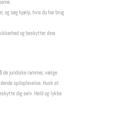
serne.
r, og søg hjælp, hvis du har brug
n sikkerhed og beskytter dine
å de juridiske rammer, vælge
oldende spiloplevelse. Husk at
beskytte dig selv. Held og lykke