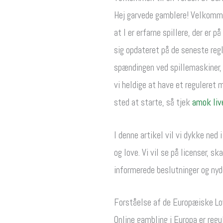
Hej garvede gamblere! Velkommen
at I er erfarne spillere, der er 
sig opdateret på de seneste regl
spændingen ved spillemaskiner, e
vi heldige at have et reguleret m
sted at starte, så tjek
amok liv
I denne artikel vil vi dykke ned
og love. Vi vil se på licenser, sk
informerede beslutninger og nyd
Forståelse af de Europæiske 
Online gambling i Europa er regu