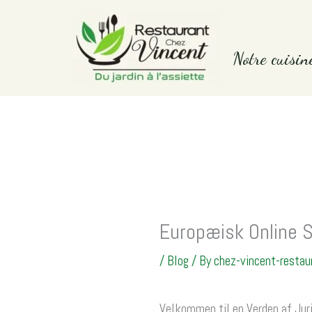
Skip
to
Notre cuisin
content
Europæisk Online Spi
/
Blog
/ By
chez-vincent-restau
Velkommen til en Verden af Juri