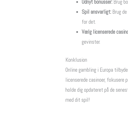
Udnyt bonusser:
Brug bon
Spil ansvarligt:
Brug de v
for det.
Vælg licenserede casino
gevinster.
Konklusion
Online gambling i Europa tilbyd
licenserede casinoer, fokusere p
holde dig opdateret på de senest
med dit spil!