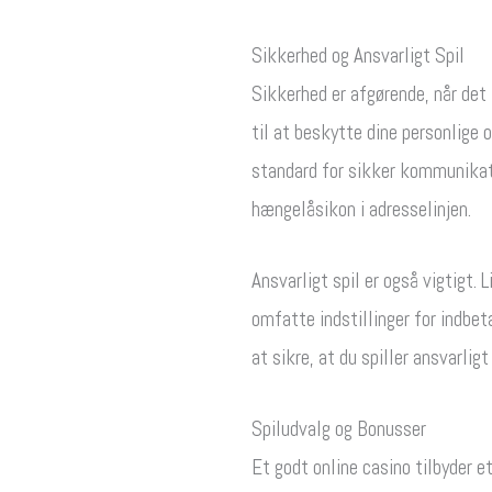
Sikkerhed og Ansvarligt Spil
Sikkerhed er afgørende, når det 
til at beskytte dine personlige 
standard for sikker kommunikati
hængelåsikon i adresselinjen.
Ansvarligt spil er også vigtigt. 
omfatte indstillinger for indbe
at sikre, at du spiller ansvarligt
Spiludvalg og Bonusser
Et godt online casino tilbyder et