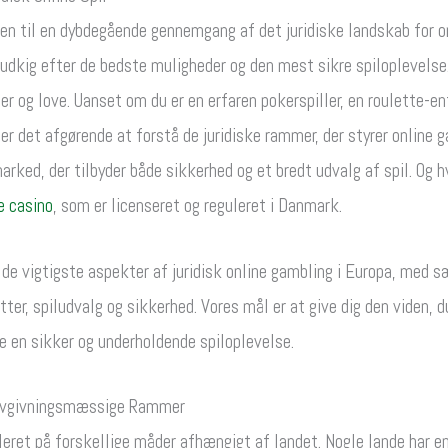
 til en dybdegående gennemgang af det juridiske landskab for onl
på udkig efter de bedste muligheder og den mest sikre spiloplevelse.
er og love. Uanset om du er en erfaren pokerspiller, en roulette-en
r det afgørende at forstå de juridiske rammer, der styrer online g
arked, der tilbyder både sikkerhed og et bredt udvalg af spil. Og h
e casino
, som er licenseret og reguleret i Danmark.
 i de vigtigste aspekter af juridisk online gambling i Europa, med 
atter, spiludvalg og sikkerhed. Vores mål er at give dig den viden, d
e en sikker og underholdende spiloplevelse.
Lovgivningsmæssige Rammer
leret på forskellige måder afhængigt af landet. Nogle lande har e