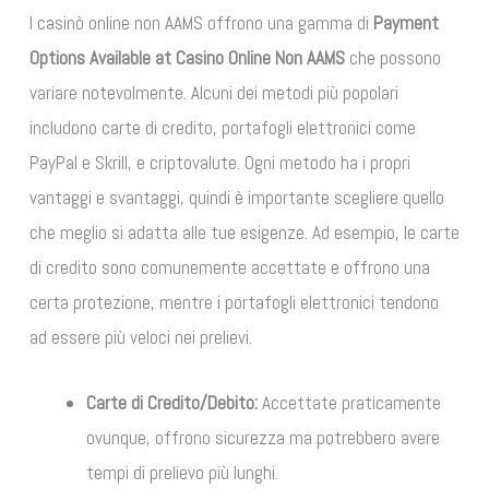
I casinò online non AAMS offrono una gamma di
Payment
Options Available at Casino Online Non AAMS
che possono
variare notevolmente. Alcuni dei metodi più popolari
includono carte di credito, portafogli elettronici come
PayPal e Skrill, e criptovalute. Ogni metodo ha i propri
vantaggi e svantaggi, quindi è importante scegliere quello
che meglio si adatta alle tue esigenze. Ad esempio, le carte
di credito sono comunemente accettate e offrono una
certa protezione, mentre i portafogli elettronici tendono
ad essere più veloci nei prelievi.
Carte di Credito/Debito:
Accettate praticamente
ovunque, offrono sicurezza ma potrebbero avere
tempi di prelievo più lunghi.