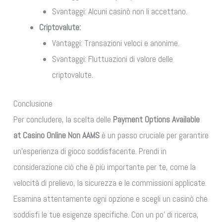
Svantaggi: Alcuni casinò non li accettano.
Criptovalute:
Vantaggi: Transazioni veloci e anonime.
Svantaggi: Fluttuazioni di valore delle
criptovalute.
Conclusione
Per concludere, la scelta delle
Payment Options Available
at Casino Online Non AAMS
è un passo cruciale per garantire
un’esperienza di gioco soddisfacente. Prendi in
considerazione ciò che è più importante per te, come la
velocità di prelievo, la sicurezza e le commissioni applicate.
Esamina attentamente ogni opzione e scegli un casinò che
soddisfi le tue esigenze specifiche. Con un po’ di ricerca,