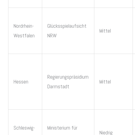
Nordrhein-
Glücksspielaufsicht
Mittel
Westfalen
NRW
Regierungspräsidium
Hessen
Mittel
Darmstadt
Schleswig-
Ministerium für
Niedrig