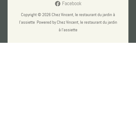
Facebook
Copyright © 2026 Chez Vincent, le restaurant du jardin à
l'assiette Powered by Chez Vincent, le restaurant du jardin
à l'assiette