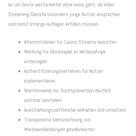
es um beste wettanbieter ohne oasis geht, da Video-
Streaming-Dienste besonders junge Nutzer ansprechen
und somit strenge Auflagen erfüllen müssen.
Altersrichtlinien für Casino-Streams beachten
Werbung für Glücksspiel an Minderjährige
untersagen
Authentifizierungsverfahren für Nutzer
implementieren
Warnhinweise zur Suchtprävention deutlich
sichtbar darstellen
Ausstrahlungszeitfenster einhalten und umsetzen
Transparente Kennzeichnung von
Werbeeinblendungen gewährleisten