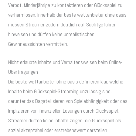
Verbot, Minderjährige zu kontaktieren oder Glücksspiel zu
verharmlosen. Innerhalb der beste wettanbieter ohne oasis
müssen Streamer zudem deutlich auf Suchtgefahren
hinweisen und dürfen keine unrealistischen
Gewinnaussichten vermitteln.
Nicht erlaubte Inhalte und Verhaltensweisen beim Online-
Übertragungen
Die beste wettanbieter ohne oasis definieren klar, welche
Inhalte beim Glücksspiel-Streaming unzulässig sind,
darunter das Bagatellisieren von Spielabhängigkeit oder das
Implizieren von finanziellen Lösungen durch Glücksspiel.
Streamer dürfen keine Inhalte zeigen, die Glücksspiel als
sozial akzeptabel oder erstrebenswert darstellen.