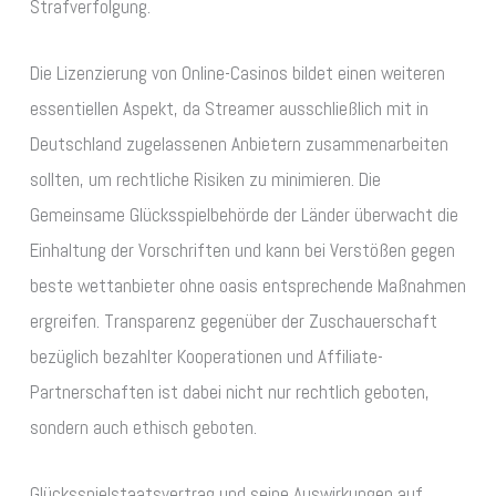
Strafverfolgung.
Die Lizenzierung von Online-Casinos bildet einen weiteren
essentiellen Aspekt, da Streamer ausschließlich mit in
Deutschland zugelassenen Anbietern zusammenarbeiten
sollten, um rechtliche Risiken zu minimieren. Die
Gemeinsame Glücksspielbehörde der Länder überwacht die
Einhaltung der Vorschriften und kann bei Verstößen gegen
beste wettanbieter ohne oasis entsprechende Maßnahmen
ergreifen. Transparenz gegenüber der Zuschauerschaft
bezüglich bezahlter Kooperationen und Affiliate-
Partnerschaften ist dabei nicht nur rechtlich geboten,
sondern auch ethisch geboten.
Glücksspielstaatsvertrag und seine Auswirkungen auf