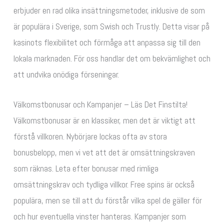
erbjuder en rad olika insättningsmetoder, inklusive de som
är populära i Sverige, som Swish och Trustly. Detta visar på
kasinots flexibilitet och förmåga att anpassa sig till den
lokala marknaden. För oss handlar det om bekvämlighet och
att undvika onödiga förseningar.
Välkomstbonusar och Kampanjer – Läs Det Finstilta!
Välkomstbonusar är en klassiker, men det är viktigt att
förstå villkoren. Nybörjare lockas ofta av stora
bonusbelopp, men vi vet att det är omsättningskraven
som räknas. Leta efter bonusar med rimliga
omsättningskrav och tydliga villkor. Free spins är också
populära, men se till att du förstår vilka spel de gäller för
och hur eventuella vinster hanteras. Kampanjer som