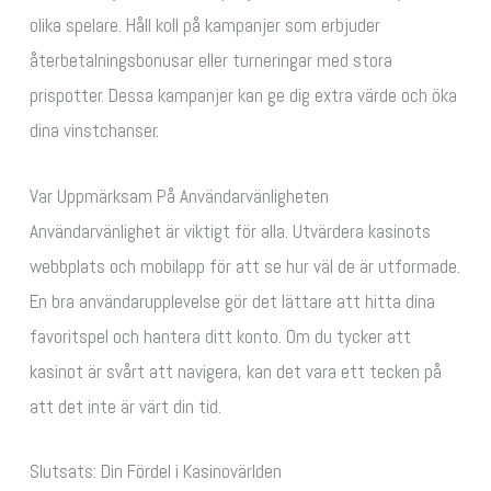
olika spelare. Håll koll på kampanjer som erbjuder
återbetalningsbonusar eller turneringar med stora
prispotter. Dessa kampanjer kan ge dig extra värde och öka
dina vinstchanser.
Var Uppmärksam På Användarvänligheten
Användarvänlighet är viktigt för alla. Utvärdera kasinots
webbplats och mobilapp för att se hur väl de är utformade.
En bra användarupplevelse gör det lättare att hitta dina
favoritspel och hantera ditt konto. Om du tycker att
kasinot är svårt att navigera, kan det vara ett tecken på
att det inte är värt din tid.
Slutsats: Din Fördel i Kasinovärlden