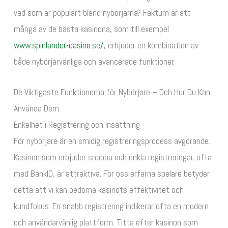
vad som är populärt bland nybörjarna? Faktum är att
många av de bästa kasinona, som till exempel
www.spinlander-casino.se/
, erbjuder en kombination av
både nybörjarvänliga och avancerade funktioner.
De Viktigaste Funktionerna för Nybörjare – Och Hur Du Kan
Använda Dem
Enkelhet i Registrering och Insättning
För nybörjare är en smidig registreringsprocess avgörande.
Kasinon som erbjuder snabba och enkla registreringar, ofta
med BankID, är attraktiva. För oss erfarna spelare betyder
detta att vi kan bedöma kasinots effektivitet och
kundfokus. En snabb registrering indikerar ofta en modern
och användarvänlig plattform. Titta efter kasinon som