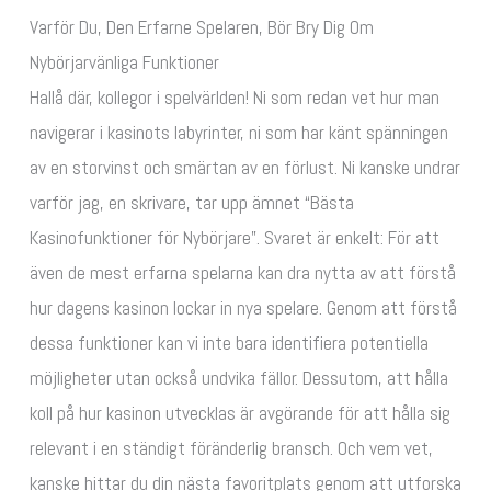
Varför Du, Den Erfarne Spelaren, Bör Bry Dig Om
Nybörjarvänliga Funktioner
Hallå där, kollegor i spelvärlden! Ni som redan vet hur man
navigerar i kasinots labyrinter, ni som har känt spänningen
av en storvinst och smärtan av en förlust. Ni kanske undrar
varför jag, en skrivare, tar upp ämnet “Bästa
Kasinofunktioner för Nybörjare”. Svaret är enkelt: För att
även de mest erfarna spelarna kan dra nytta av att förstå
hur dagens kasinon lockar in nya spelare. Genom att förstå
dessa funktioner kan vi inte bara identifiera potentiella
möjligheter utan också undvika fällor. Dessutom, att hålla
koll på hur kasinon utvecklas är avgörande för att hålla sig
relevant i en ständigt föränderlig bransch. Och vem vet,
kanske hittar du din nästa favoritplats genom att utforska