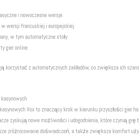
asyczne i nowoczesne wersje.
 wersji francuskiej i europejskiej.
any, w tym automatyczne stoły.
y gier online.
ogą korzystać z automatycznych zakładów, co zwiększa ich szan
r kasynowych
kasynowych Vox to znaczący krok w kierunku przyszłości gier ha
ze zyskują nowe możliwości i udogodnienia, które czynią grę ba
sze zróżnicowanie doświadczeń, a także zwiększa komfort uży