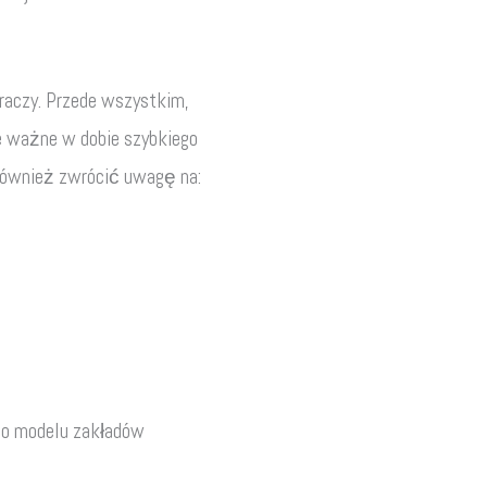
raczy. Przede wszystkim,
e ważne w dobie szybkiego
 również zwrócić uwagę na:
go modelu zakładów