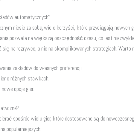
akładów automatycznych?
znym niesie za sobą wiele korzyści, które przyciągają nowych g
ania pozwala na większą oszczędność czasu, co jest niezwykl
ć się na rozrywce, a nie na skomplikowanych strategiach. Warto
nia zakładów do własnych preferencji.
er o różnych stawkach.
 nowe opcje gier.
matyczne?
ierać spośród wielu gier, które dostosowane są do nowoczesne
najpopularniejszych: