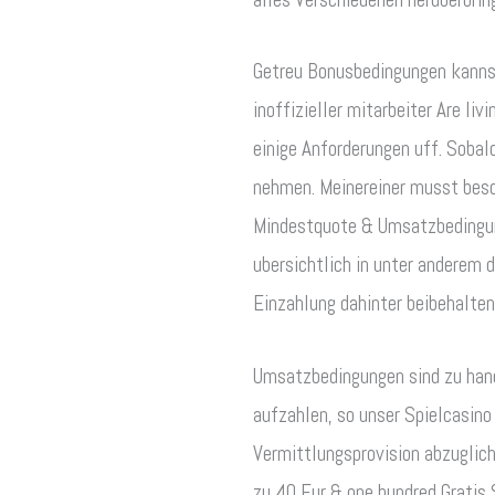
Getreu Bonusbedingungen kannst
inoffizieller mitarbeiter Are li
einige Anforderungen uff. Soba
nehmen. Meinereiner musst beso
Mindestquote & Umsatzbedingung
ubersichtlich in unter anderem 
Einzahlung dahinter beibehalten
Umsatzbedingungen sind zu hand
aufzahlen, so unser Spielcasino
Vermittlungsprovision abzuglich
zu 40 Eur & one hundred Gratis 