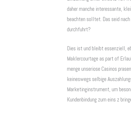
daher manche interessante, kle
beachten solltet. Das seid nach
durchfuhrt?
Dies ist und bleibt essenziell,
Maklercourtage as part of Erlau
menge unseriose Casinos prasen
keineswegs selbige Auszahlungs
Marketinginstrument, um besond
Kundenbindung zum eins z bring