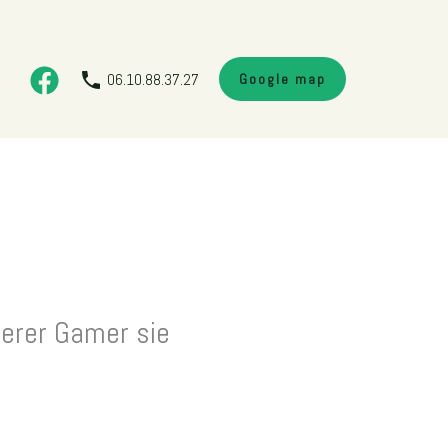
06.10.88.37.27
Google map
erer Gamer sie