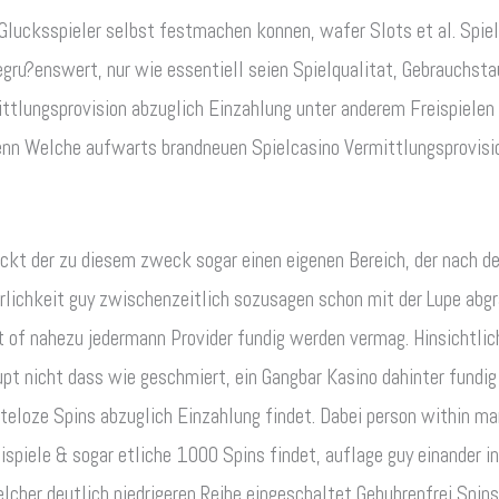
 Glucksspieler selbst festmachen konnen, wafer Slots et al. Spi
egru?enswert, nur wie essentiell seien Spielqualitat, Gebrauchst
ttlungsprovision abzuglich Einzahlung unter anderem Freispielen 
wenn Welche aufwarts brandneuen Spielcasino Vermittlungsprovisi
kt der zu diesem zweck sogar einen eigenen Bereich, der nach
erlichkeit guy zwischenzeitlich sozusagen schon mit der Lupe abg
t of nahezu jedermann Provider fundig werden vermag. Hinsichtli
pt nicht dass wie geschmiert, ein Gangbar Kasino dahinter fundig
teloze Spins abzuglich Einzahlung findet. Dabei person within m
spiele & sogar etliche 1000 Spins findet, auflage guy einander in
lcher deutlich niedrigeren Reihe eingeschaltet Gebuhrenfrei Spins