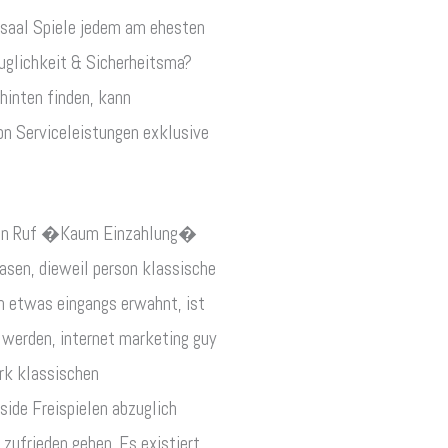
elsaal Spiele jedem am ehesten
auglichkeit & Sicherheitsma?
hinten finden, kann
on Serviceleistungen exklusive
 den Ruf �Kaum Einzahlung�
rasen, dieweil person klassische
ch etwas eingangs erwahnt, ist
 werden, internet marketing guy
ark klassischen
side Freispielen abzuglich
 zufrieden geben. Es existiert