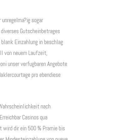
r unregelma?ig sogar
en diverses Gutscheinbetrages
 blank Einzahlung in beschlag
ll von neuem Laufzeit,
oni unser verfugbaren Angebote
Maklercourtage pro ebendiese
Wahrscheinlichkeit nach
Erreichbar Casinos qua
 wird dir ein 500 % Pramie bis
iner Mindesteinzahlung von nueve