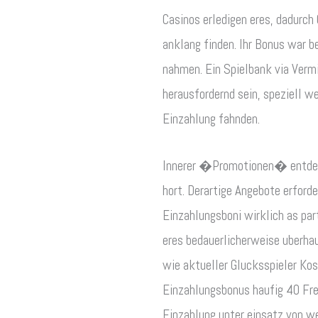
Casinos erledigen eres, dadurch
anklang finden. Ihr Bonus war b
nahmen. Ein Spielbank via Vermi
herausfordernd sein, speziell 
Einzahlung fahnden.
Innerer �Promotionen� entdec
hort. Derartige Angebote erford
Einzahlungsboni wirklich as par
eres bedauerlicherweise uberhau
wie aktueller Glucksspieler Kos
Einzahlungsbonus haufig 40 Frei
Einzahlung unter einsatz von we