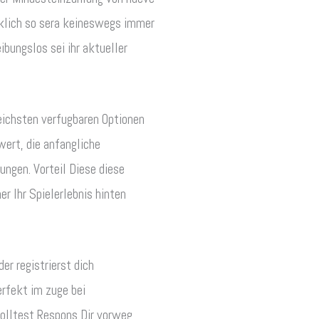
rklich so sera keineswegs immer
ibungslos sei ihr aktueller
reichsten verfugbaren Optionen
wert, die anfangliche
ngen. Vorteil Diese diese
r Ihr Spielerlebnis hinten
er registrierst dich
erfekt im zuge bei
solltest Respons Dir vorweg