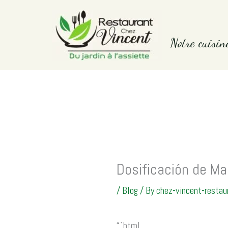
Skip
to
Notre cuisin
content
Dosificación de Ma
/
Blog
/ By
chez-vincent-restau
“`html