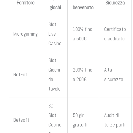
Fornitore
Sicurezza
giochi
benvenuto
Slot,
100% fino
Certificato
Microgaming
Live
a 500€
e auditato
Casino
Slot,
Giochi
200% fino
Alta
NetEnt
da
a 200€
sicurezza
tavolo
3D
Slot,
50 giri
Audit di
Betsoft
Casino
gratuiti
terze parti