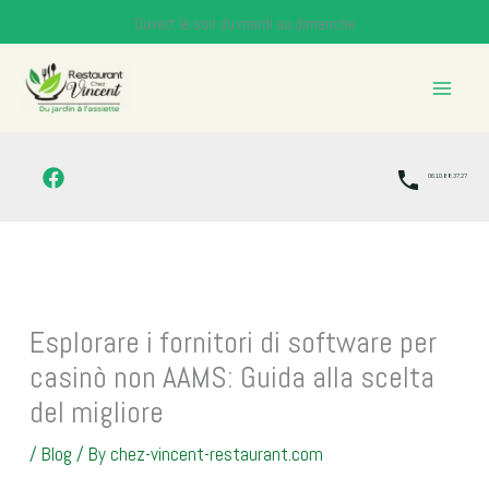
Skip
Ouvert le soir du mardi au dimanche
to
content
06.10.88.37.27
Esplorare i fornitori di software per
casinò non AAMS: Guida alla scelta
del migliore
/
Blog
/ By
chez-vincent-restaurant.com