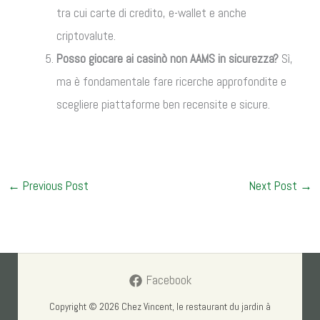
tra cui carte di credito, e-wallet e anche
criptovalute.
Posso giocare ai casinò non AAMS in sicurezza?
Sì,
ma è fondamentale fare ricerche approfondite e
scegliere piattaforme ben recensite e sicure.
←
Previous Post
Next Post
→
Facebook
Copyright © 2026 Chez Vincent, le restaurant du jardin à