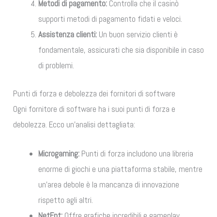
Metodi di pagamento:
Controlla che il casinò
supporti metodi di pagamento fidati e veloci.
Assistenza clienti:
Un buon servizio clienti è
fondamentale, assicurati che sia disponibile in caso
di problemi.
Punti di forza e debolezza dei fornitori di software
Ogni fornitore di software ha i suoi punti di forza e
debolezza. Ecco un’analisi dettagliata:
Microgaming:
Punti di forza includono una libreria
enorme di giochi e una piattaforma stabile, mentre
un’area debole è la mancanza di innovazione
rispetto agli altri.
NetEnt:
Offre grafiche incredibili e gameplay