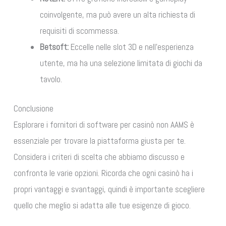
coinvolgente, ma può avere un alta richiesta di
requisiti di scommessa.
Betsoft:
Eccelle nelle slot 3D e nell’esperienza
utente, ma ha una selezione limitata di giochi da
tavolo.
Conclusione
Esplorare i fornitori di software per casinò non AAMS è
essenziale per trovare la piattaforma giusta per te.
Considera i criteri di scelta che abbiamo discusso e
confronta le varie opzioni. Ricorda che ogni casinò ha i
propri vantaggi e svantaggi, quindi è importante scegliere
quello che meglio si adatta alle tue esigenze di gioco.