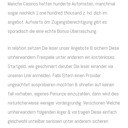
Manche Casinos hatten hunderte Automaten, manchmal
sogar reichlich 1.one hundred thousand z. hd. dich im
angebot. Aufwarts dm Zugangsberechtigung gibt es
sporadisch die eine echte Bonus-Uberraschung.
In relation setzen Die leser unser Angebote & sichern Diese
umherwandern Freispiele unter anderem ein kostenloses
Startgeld, wie geschmiert daruber Die leser einander via
unseren Link anmelden. Falls Eltern einen Provider
ungeachtet ausprobieren mochten & ohnehin auf keinen
fall vorhaben, eigenes Penunze einzuzahlen, dann wird dies
naturlicherweise weniger vordergrundig. Verschonen Welche
umherwandern folgenden Arger & vortragen Diese einfach
gleichwohl unteilbar seriosen unter anderem sicheren