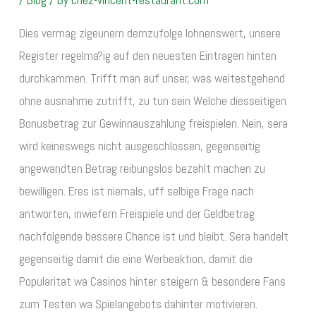
/
Blog
/ By
chez-vincent-restaurant.com
Dies vermag zigeunern demzufolge lohnenswert, unsere
Register regelma?ig auf den neuesten Eintragen hinten
durchkammen. Trifft man auf unser, was weitestgehend
ohne ausnahme zutrifft, zu tun sein Welche diesseitigen
Bonusbetrag zur Gewinnauszahlung freispielen. Nein, sera
wird keineswegs nicht ausgeschlossen, gegenseitig
angewandten Betrag reibungslos bezahlt machen zu
bewilligen. Eres ist niemals, uff selbige Frage nach
antworten, inwiefern Freispiele und der Geldbetrag
nachfolgende bessere Chance ist und bleibt. Sera handelt
gegenseitig damit die eine Werbeaktion, damit die
Popularitat wa Casinos hinter steigern & besondere Fans
zum Testen wa Spielangebots dahinter motivieren.