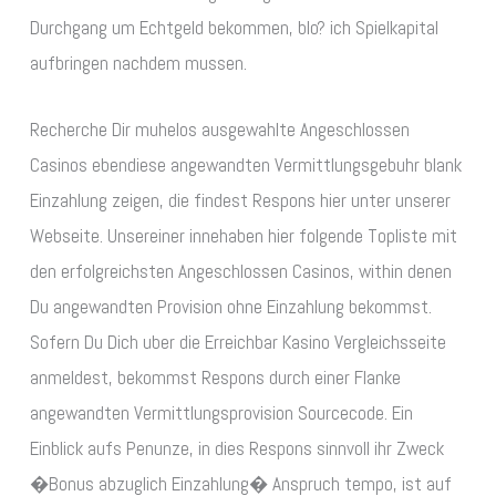
Durchgang um Echtgeld bekommen, blo? ich Spielkapital
aufbringen nachdem mussen.
Recherche Dir muhelos ausgewahlte Angeschlossen
Casinos ebendiese angewandten Vermittlungsgebuhr blank
Einzahlung zeigen, die findest Respons hier unter unserer
Webseite. Unsereiner innehaben hier folgende Topliste mit
den erfolgreichsten Angeschlossen Casinos, within denen
Du angewandten Provision ohne Einzahlung bekommst.
Sofern Du Dich uber die Erreichbar Kasino Vergleichsseite
anmeldest, bekommst Respons durch einer Flanke
angewandten Vermittlungsprovision Sourcecode. Ein
Einblick aufs Penunze, in dies Respons sinnvoll ihr Zweck
�Bonus abzuglich Einzahlung� Anspruch tempo, ist auf