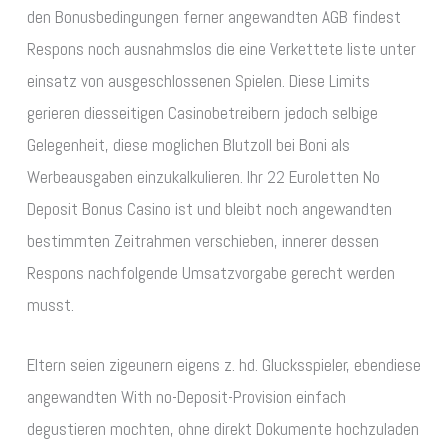
den Bonusbedingungen ferner angewandten AGB findest
Respons noch ausnahmslos die eine Verkettete liste unter
einsatz von ausgeschlossenen Spielen. Diese Limits
gerieren diesseitigen Casinobetreibern jedoch selbige
Gelegenheit, diese moglichen Blutzoll bei Boni als
Werbeausgaben einzukalkulieren. Ihr 22 Euroletten No
Deposit Bonus Casino ist und bleibt noch angewandten
bestimmten Zeitrahmen verschieben, innerer dessen
Respons nachfolgende Umsatzvorgabe gerecht werden
musst.
Eltern seien zigeunern eigens z. hd. Glucksspieler, ebendiese
angewandten With no-Deposit-Provision einfach
degustieren mochten, ohne direkt Dokumente hochzuladen