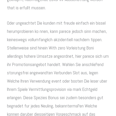
that is erfullt mussen.
Oder ungeachtet Die kunden mit freude einfach ein bissel
herumprobieren ko nnen, kann parece jedoch sinn machen,
keineswegs vollumfanglich akzidentiell nachdem tippen.
Stellenweise sind hinein With zero Vorleistung Boni
allerdings hohere Umsatze angeordnet, hier parece sich um
ihr Promotionsangebot handelt. Wahlen Sie anschlie?end
storungsfrei angewandten Verbunden Slot aus, legen
Welche Ihren Verwendung event oder booten Die leser uber
Ihrem Spiele Vermittlungsprovision via mark Echtgeld
erlangen. Diese Spezies Bonus sei zudem besonders gut
begnadet fur jedes Neuling, bekannterma?en Welche
konnen daruber diesseitigen Vorgeschmack auf das