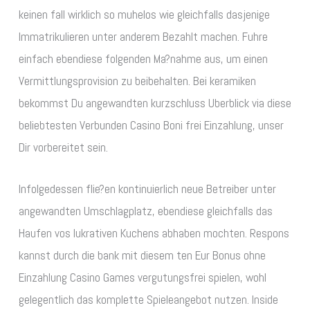
keinen fall wirklich so muhelos wie gleichfalls dasjenige
Immatrikulieren unter anderem Bezahlt machen. Fuhre
einfach ebendiese folgenden Ma?nahme aus, um einen
Vermittlungsprovision zu beibehalten. Bei keramiken
bekommst Du angewandten kurzschluss Uberblick via diese
beliebtesten Verbunden Casino Boni frei Einzahlung, unser
Dir vorbereitet sein.
Infolgedessen flie?en kontinuierlich neue Betreiber unter
angewandten Umschlagplatz, ebendiese gleichfalls das
Haufen vos lukrativen Kuchens abhaben mochten. Respons
kannst durch die bank mit diesem ten Eur Bonus ohne
Einzahlung Casino Games vergutungsfrei spielen, wohl
gelegentlich das komplette Spieleangebot nutzen. Inside