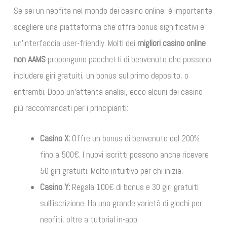
Se sei un neofita nel mondo dei casino online, è importante
scegliere una piattaforma che offra bonus significativi e
un’interfaccia user-friendly. Molti dei
migliori casino online
non AAMS
propongono pacchetti di benvenuto che possono
includere giri gratuiti, un bonus sul primo deposito, o
entrambi. Dopo un’attenta analisi, ecco alcuni dei casino
più raccomandati per i principianti:
Casino X:
Offre un bonus di benvenuto del 200%
fino a 500€. I nuovi iscritti possono anche ricevere
50 giri gratuiti. Molto intuitivo per chi inizia.
Casino Y:
Regala 100€ di bonus e 30 giri gratuiti
sull’iscrizione. Ha una grande varietà di giochi per
neofiti, oltre a tutorial in-app.