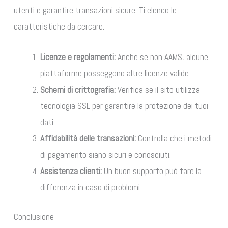
utenti e garantire transazioni sicure. Ti elenco le
caratteristiche da cercare:
Licenze e regolamenti:
Anche se non AAMS, alcune
piattaforme posseggono altre licenze valide.
Schemi di crittografia:
Verifica se il sito utilizza
tecnologia SSL per garantire la protezione dei tuoi
dati.
Affidabilità delle transazioni:
Controlla che i metodi
di pagamento siano sicuri e conosciuti.
Assistenza clienti:
Un buon supporto può fare la
differenza in caso di problemi.
Conclusione