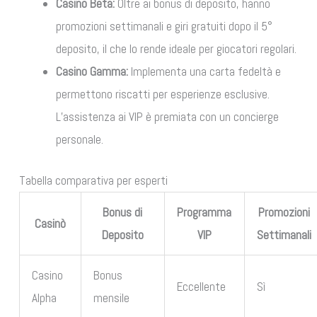
Casino Beta:
Oltre ai bonus di deposito, hanno
promozioni settimanali e giri gratuiti dopo il 5°
deposito, il che lo rende ideale per giocatori regolari.
Casino Gamma:
Implementa una carta fedeltà e
permettono riscatti per esperienze esclusive.
L’assistenza ai VIP è premiata con un concierge
personale.
Tabella comparativa per esperti
Bonus di
Programma
Promozioni
Casinò
Deposito
VIP
Settimanali
Casino
Bonus
Eccellente
Sì
Alpha
mensile