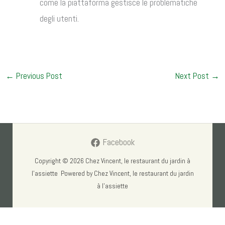
come la piattaforma gestisce le problematiche
degli utenti.
←
Previous Post
Next Post
→
Facebook
Copyright © 2026 Chez Vincent, le restaurant du jardin à
l'assiette Powered by Chez Vincent, le restaurant du jardin
à l'assiette