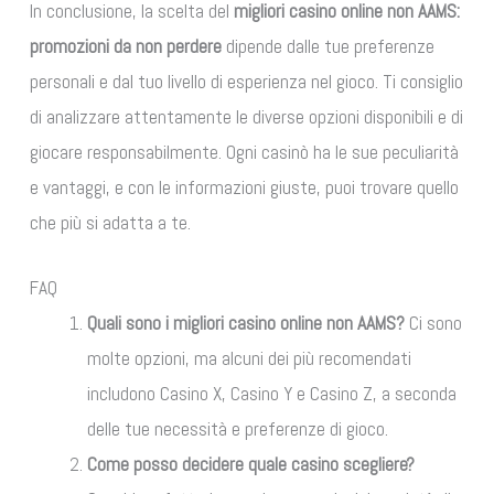
In conclusione, la scelta del
migliori casino online non AAMS:
promozioni da non perdere
dipende dalle tue preferenze
personali e dal tuo livello di esperienza nel gioco. Ti consiglio
di analizzare attentamente le diverse opzioni disponibili e di
giocare responsabilmente. Ogni casinò ha le sue peculiarità
e vantaggi, e con le informazioni giuste, puoi trovare quello
che più si adatta a te.
FAQ
Quali sono i migliori casino online non AAMS?
Ci sono
molte opzioni, ma alcuni dei più recomendati
includono Casino X, Casino Y e Casino Z, a seconda
delle tue necessità e preferenze di gioco.
Come posso decidere quale casino scegliere?