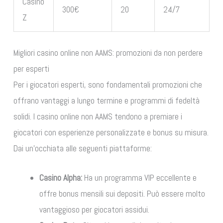
Casino
300€
20
24/7
Z
Migliori casino online non AAMS: promozioni da non perdere
per esperti
Per i giocatori esperti, sono fondamentali promozioni che
offrano vantaggi a lungo termine e programmi di fedeltà
solidi. I casino online non AAMS tendono a premiare i
giocatori con esperienze personalizzate e bonus su misura.
Dai un’occhiata alle seguenti piattaforme:
Casino Alpha:
Ha un programma VIP eccellente e
offre bonus mensili sui depositi. Può essere molto
vantaggioso per giocatori assidui.