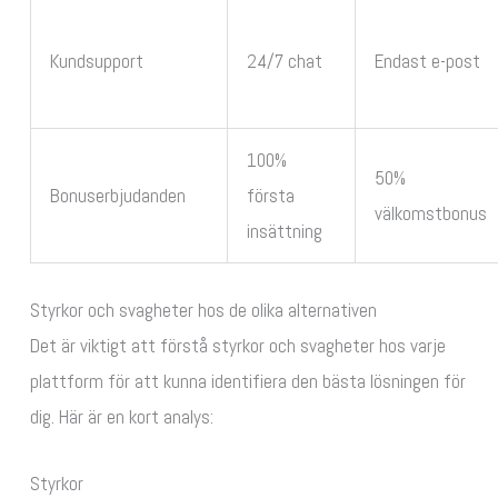
Kundsupport
24/7 chat
Endast e-post
100%
50%
Bonuserbjudanden
första
välkomstbonus
insättning
Styrkor och svagheter hos de olika alternativen
Det är viktigt att förstå styrkor och svagheter hos varje
plattform för att kunna identifiera den bästa lösningen för
dig. Här är en kort analys:
Styrkor