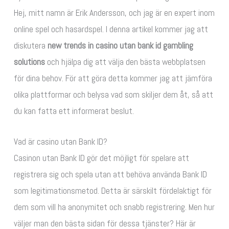
Hej, mitt namn är Erik Andersson, och jag är en expert inom
online spel och hasardspel. I denna artikel kommer jag att
diskutera
new trends in casino utan bank id gambling
solutions
och hjälpa dig att välja den bästa webbplatsen
för dina behov. För att göra detta kommer jag att jämföra
olika plattformar och belysa vad som skiljer dem åt, så att
du kan fatta ett informerat beslut.
Vad är casino utan Bank ID?
Casinon utan Bank ID gör det möjligt för spelare att
registrera sig och spela utan att behöva använda Bank ID
som legitimationsmetod. Detta är särskilt fördelaktigt för
dem som vill ha anonymitet och snabb registrering. Men hur
väljer man den bästa sidan för dessa tjänster? Här är