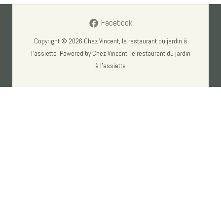
Facebook
Copyright © 2026 Chez Vincent, le restaurant du jardin à
l'assiette Powered by Chez Vincent, le restaurant du jardin
à l'assiette