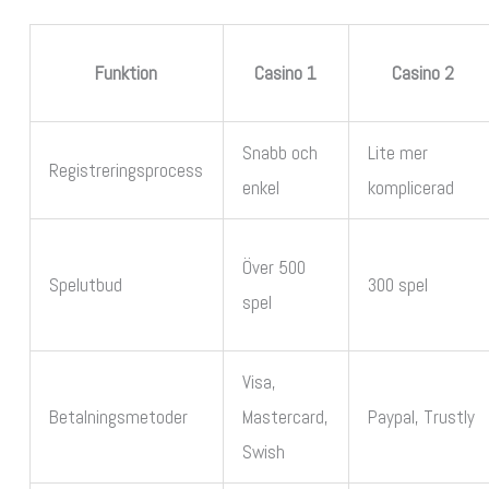
Funktion
Casino 1
Casino 2
Snabb och
Lite mer
Registreringsprocess
enkel
komplicerad
Över 500
Spelutbud
300 spel
spel
Visa,
Betalningsmetoder
Mastercard,
Paypal, Trustly
Swish