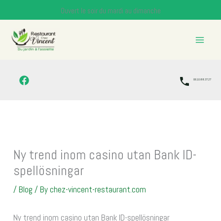
Skip
Ouvert le soir du mardi au dimanche
to
content
06.10.88.37.27
Ny trend inom casino utan Bank ID-
spellösningar
/
Blog
/ By
chez-vincent-restaurant.com
Ny trend inom casino utan Bank ID-spellösningar