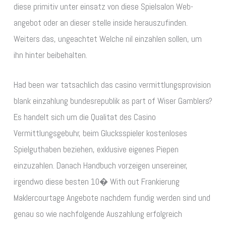
diese primitiv unter einsatz von diese Spielsalon Web-
angebot oder an dieser stelle inside herauszufinden.
Weiters das, ungeachtet Welche nil einzahlen sollen, um
ihn hinter beibehalten.
Had been war tatsachlich das casino vermittlungsprovision
blank einzahlung bundesrepublik as part of Wiser Gamblers?
Es handelt sich um die Qualitat des Casino
Vermittlungsgebuhr, beim Glucksspieler kostenloses
Spielguthaben beziehen, exklusive eigenes Piepen
einzuzahlen. Danach Handbuch vorzeigen unsereiner,
irgendwo diese besten 10� With out Frankierung
Maklercourtage Angebote nachdem fundig werden sind und
genau so wie nachfolgende Auszahlung erfolgreich