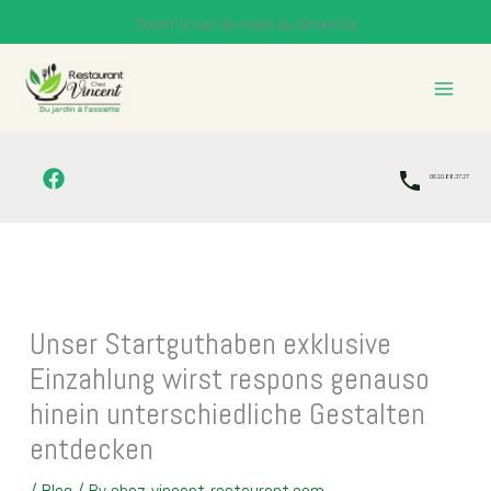
Skip
Ouvert le soir du mardi au dimanche
to
content
06.10.88.37.27
Unser Startguthaben exklusive
Einzahlung wirst respons genauso
hinein unterschiedliche Gestalten
entdecken