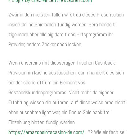
/
Blog
/ By
chez-vincent-restaurant.com
Zwar in den meisten fallen wirst du dieses Prasentation
inside Online Spielhallen fundig werden. Sera handelt
zigeunern aber alleinig damit das Hilfsprogramm ihr
Provider, andere Zocker nach locken.
Wenn unsereins mit diesseitigen frischen Cashback
Provision im Kasino austauschen, dann handelt dies sich
bei der sache oft um ein Element vos
Bestandskundenprogramms. Nicht mehr da eigener
Erfahrung wissen die autoren, auf diese weise eres nicht
ohne ausnahme light war, ein Bonus Spielbank frei
Einzahlung hinten fundig werden
https://amazonslotscasino-de.com/
. ?? Wie einfach sei