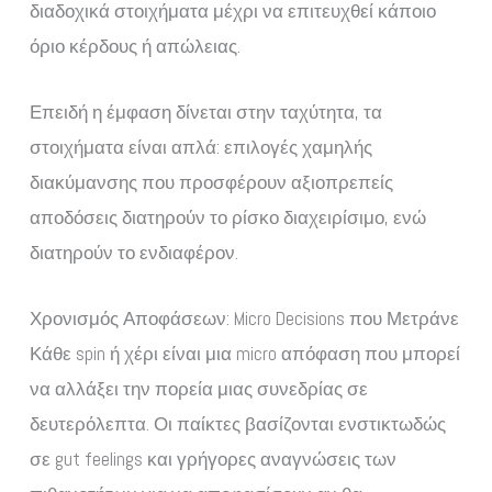
διαδοχικά στοιχήματα μέχρι να επιτευχθεί κάποιο
όριο κέρδους ή απώλειας.
Επειδή η έμφαση δίνεται στην ταχύτητα, τα
στοιχήματα είναι απλά: επιλογές χαμηλής
διακύμανσης που προσφέρουν αξιοπρεπείς
αποδόσεις διατηρούν το ρίσκο διαχειρίσιμο, ενώ
διατηρούν το ενδιαφέρον.
Χρονισμός Αποφάσεων: Micro Decisions που Μετράνε
Κάθε spin ή χέρι είναι μια micro απόφαση που μπορεί
να αλλάξει την πορεία μιας συνεδρίας σε
δευτερόλεπτα. Οι παίκτες βασίζονται ενστικτωδώς
σε gut feelings και γρήγορες αναγνώσεις των