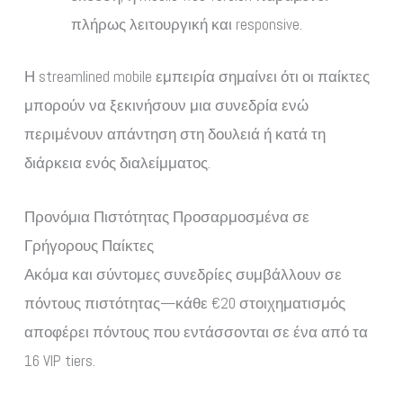
πλήρως λειτουργική και responsive.
Η streamlined mobile εμπειρία σημαίνει ότι οι παίκτες
μπορούν να ξεκινήσουν μια συνεδρία ενώ
περιμένουν απάντηση στη δουλειά ή κατά τη
διάρκεια ενός διαλείμματος.
Προνόμια Πιστότητας Προσαρμοσμένα σε
Γρήγορους Παίκτες
Ακόμα και σύντομες συνεδρίες συμβάλλουν σε
πόντους πιστότητας—κάθε €20 στοιχηματισμός
αποφέρει πόντους που εντάσσονται σε ένα από τα
16 VIP tiers.