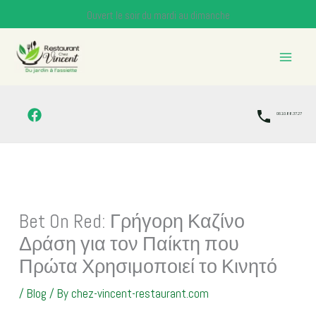
Skip
Ouvert le soir du mardi au dimanche
to
content
06.10.88.37.27
Bet On Red: Γρήγορη Καζίνο
Δράση για τον Παίκτη που
Πρώτα Χρησιμοποιεί το Κινητό
/
Blog
/ By
chez-vincent-restaurant.com