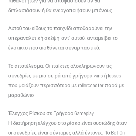
πιθανοτήτων για να αποφασίσουν αν θα
διπλασιάσουν ή θα ενεργοποιήσουν μπόνους.
Αυτού του είδους το παιχνίδι αποθαρρύνει την
υπεραναλυτική σκέψη· αντ’ αυτού, ανταμείβει το
ένστικτο που αισθάνεται συναρπαστικό.
Το αποτέλεσμα; Οι παίκτες ολοκληρώνουν τις
συνεδρίες με μια σειρά από γρήγορα wins ή losses
που μοιάζουν περισσότερο με rollercoaster παρά με
μαραθώνιο.
Έλεγχος Ρίσκου σε Γρήγορο Gameplay
Η διατήρηση ελέγχου στο ρίσκο είναι ουσιώδης όταν
οι συνεδρίες είναι σύντομες αλλά έντονες. Το Bet On