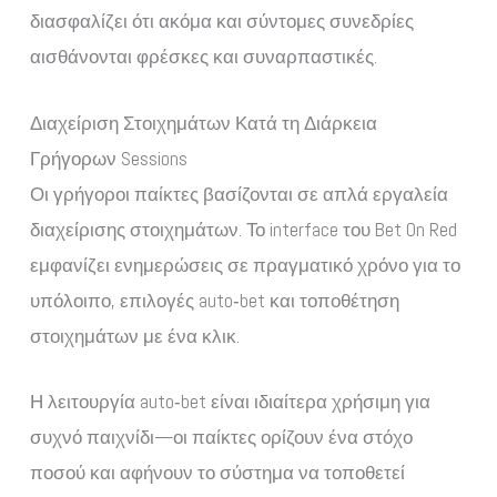
διασφαλίζει ότι ακόμα και σύντομες συνεδρίες
αισθάνονται φρέσκες και συναρπαστικές.
Διαχείριση Στοιχημάτων Κατά τη Διάρκεια
Γρήγορων Sessions
Οι γρήγοροι παίκτες βασίζονται σε απλά εργαλεία
διαχείρισης στοιχημάτων. Το interface του Bet On Red
εμφανίζει ενημερώσεις σε πραγματικό χρόνο για το
υπόλοιπο, επιλογές auto‑bet και τοποθέτηση
στοιχημάτων με ένα κλικ.
Η λειτουργία auto‑bet είναι ιδιαίτερα χρήσιμη για
συχνό παιχνίδι—οι παίκτες ορίζουν ένα στόχο
ποσού και αφήνουν το σύστημα να τοποθετεί