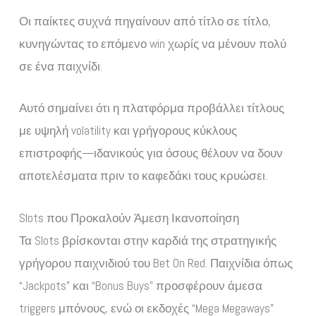
Οι παίκτες συχνά πηγαίνουν από τίτλο σε τίτλο,
κυνηγώντας το επόμενο win χωρίς να μένουν πολύ
σε ένα παιχνίδι.
Αυτό σημαίνει ότι η πλατφόρμα προβάλλει τίτλους
με υψηλή volatility και γρήγορους κύκλους
επιστροφής—ιδανικούς για όσους θέλουν να δουν
αποτελέσματα πριν το καφεδάκι τους κρυώσει.
Slots που Προκαλούν Άμεση Ικανοποίηση
Τα Slots βρίσκονται στην καρδιά της στρατηγικής
γρήγορου παιχνιδιού του Bet On Red. Παιχνίδια όπως
“Jackpots” και “Bonus Buys” προσφέρουν άμεσα
triggers μπόνους, ενώ οι εκδοχές “Mega Megaways”