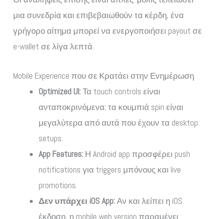
μια συνεδρία και επιβεβαιωθούν τα κέρδη, ένα
γρήγορο αίτημα μπορεί να ενεργοποιήσει payout σε
e-wallet σε λίγα λεπτά.
Mobile Experience που σε Κρατάει στην Ενημέρωση
Optimized UI:
Τα touch controls είναι
ανταποκρινόμενα; τα κουμπιά spin είναι
μεγαλύτερα από αυτά που έχουν τα desktop
setups.
App Features:
Η Android app προσφέρει push
notifications για triggers μπόνους και live
promotions.
Δεν υπάρχει iOS App:
Αν και λείπει η iOS
έκδοση, η mobile web version παραμένει