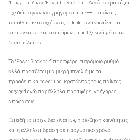
“Crazy Time” και “Power Up Roulette.” Αυτά τα τραπέζια
σχεδιάστηκαν για γρήγορα rounds—οι παίκτες
τοποθετούν στοιχήματα, ο dealer ανακοινώνει το
αποτέλεσμα, και το επόμενο round ξεκινά μέσα σε
δευτερόλεπτα.
Το “Power Blackjack” προσφέρει παρόμοιο ρυθμό
αλλά προσθέτει μια μικρή πινελιά με τα
προοδευτικά power‑ups, κρατώντας τους παίκτες
engaged ενώ παράλληλα προσφέρει γρήγορες
αποφάσεις.
Επειδή τα παιχνίδια είναι live, η αίσθηση κοινότητας
και η αλληλεπίδραση σε πραγματικό χρόνο
ενισχύουν το adrenaline rush κάθε spin ή reveal καρτών.