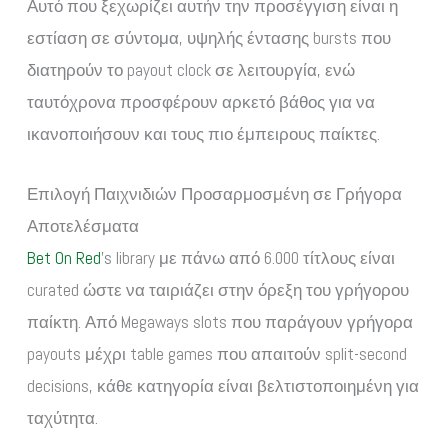
Αυτό που ξεχωρίζει αυτήν την προσέγγιση είναι η
εστίαση σε σύντομα, υψηλής έντασης bursts που
διατηρούν το payout clock σε λειτουργία, ενώ
ταυτόχρονα προσφέρουν αρκετό βάθος για να
ικανοποιήσουν και τους πιο έμπειρους παίκτες.
Επιλογή Παιχνιδιών Προσαρμοσμένη σε Γρήγορα
Αποτελέσματα
Bet On Red
’s library με πάνω από 6.000 τίτλους είναι
curated ώστε να ταιριάζει στην όρεξη του γρήγορου
παίκτη. Από Megaways slots που παράγουν γρήγορα
payouts μέχρι table games που απαιτούν split-second
decisions, κάθε κατηγορία είναι βελτιστοποιημένη για
ταχύτητα.