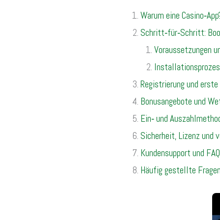
Warum eine Casino‑App?
Schritt‑für‑Schritt: B
Voraussetzungen u
Installationsprozes
Registrierung und erste 
Bonusangebote und Wet
Ein‑ und Auszahlmethod
Sicherheit, Lizenz und 
Kundensupport und FAQ 
Häufig gestellte Frage