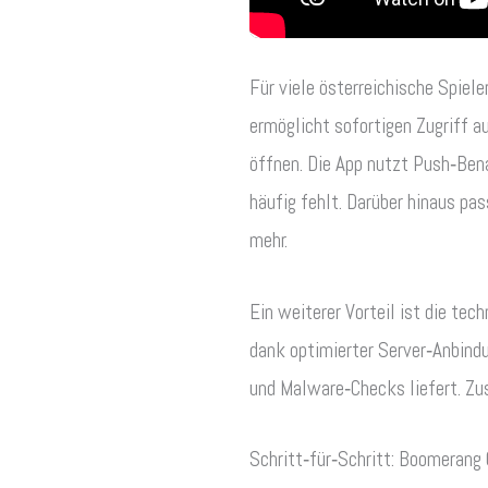
Für viele österreichische Spiel
ermöglicht sofortigen Zugriff 
öffnen. Die App nutzt Push‑Ben
häufig fehlt. Darüber hinaus pa
mehr.
Ein weiterer Vorteil ist die tec
dank optimierter Server‑Anbind
und Malware‑Checks liefert. Zu
Schritt‑für‑Schritt: Boomerang 