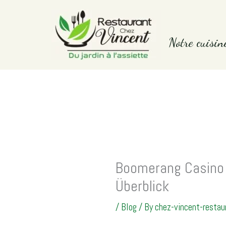
Skip
to
Notre cuisin
content
Boomerang Casino 
Überblick
/
Blog
/ By
chez-vincent-restau