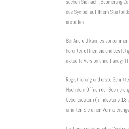
suchen Sie nach „Boomerang Casin
das Symbol auf Ihrem Startbilds
erstellen.
Bei Android kann es vorkommen, 
herunter, öffnen sie und bestät
aktuelle Version ohne Handgriff
Registrierung und erste Schritte
Nach dem Öffnen der Boomerang C
Geburtsdatum (mindestens 18 Ja
erhalten Sie einen Verifizierung
Erst nach erfolgreicher Verifizi