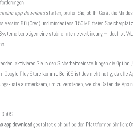
forderungen
casino app download
starten, prüfen Sie, ob Ihr Gerät die Mindes
s Version 8.0 (Oreo) und mindestens 150 MB freien Speicherplatz
 Systeme benötigen eine stabile Internetverbindung – ideal ist WL
nn.
wenden, aktivieren Sie in den Sicherheitseinstellungen die Option
em Google Play Store kommt. Bei iOS ist das nicht nötig, da alle 
ungs‑liste aufmerksam, um zu verstehen, welche Daten die App nut
d & iOS
no app download
gestaltet sich auf beiden Plattformen ähnlich: Öf