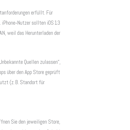
tanforderungen erfüllt. Für
. iPhone‑Nutzer sollten iOS 13
AN, weil das Herunterladen der
 „Unbekannte Quellen zulassen“,
Apps über den App Store geprüft
zt (z. B. Standort für
fnen Sie den jeweiligen Store,