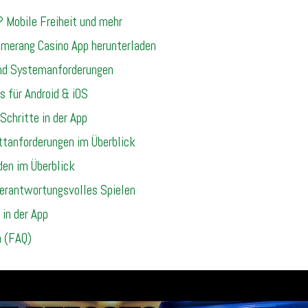
 Mobile Freiheit und mehr
oomerang Casino App herunterladen
nd Systemanforderungen
s für Android & iOS
Schritte in der App
tanforderungen im Überblick
en im Überblick
verantwortungsvolles Spielen
in der App
n (FAQ)