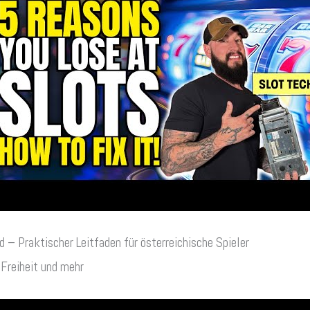
– Praktischer Leitfaden für österreichische Spieler
Freiheit und mehr