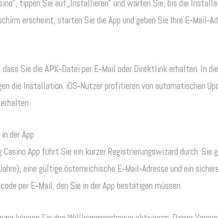
o“, tippen Sie auf „Installieren“ und warten Sie, bis die Install
chirm erscheint, starten Sie die App und geben Sie Ihre E‑Mail‑Ad
dass Sie die APK‑Datei per E‑Mail oder Direktlink erhalten. In di
igen die Installation. iOS‑Nutzer profitieren von automatischen U
 erhalten.
 in der App
asino App führt Sie ein kurzer Registrierungswizard durch. Sie g
hre), eine gültige österreichische E‑Mail‑Adresse und ein sicher
scode per E‑Mail, den Sie in der App bestätigen müssen.
erung können Sie den Willkommensbonus aktivieren. Dieser Vorgang 