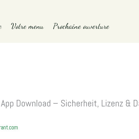
e
Votre menu
Prochaine ouverture
App Download – Sicherheit, Lizenz & 
rant.com