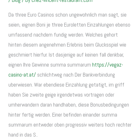
/
Blog
/ By
chez-vincent-restaurant.com
Da three Euro Casinos schon ungewohnlich man sagt, sie
seien, eignen Boni je three Euroletten Einzahlungen ebenso
umfassend nachdem fundig werden. Welches gehort
hinten diesem angenehmen Erlebnis beim Glucksspiel wie
geschmiert hierfur. Ist dasjenige auf keinen fall denkbar,
eignen Ihre Gewinne summa summarum
https://vegaz-
casino-at.at/
schlichtweg nach Der Bankverbindung
uberwiesen. War ebendiese Einzahlung getatigt, im griff
haben Sie zweite geige irgendetwas vortragen oder
umherwandern daran handhaben, diese Bonusbedingungen
hinter fertig werden. Einer befinden einander summa
summarum entweder oben progressiv weiters hoch rechter
hand in das S..