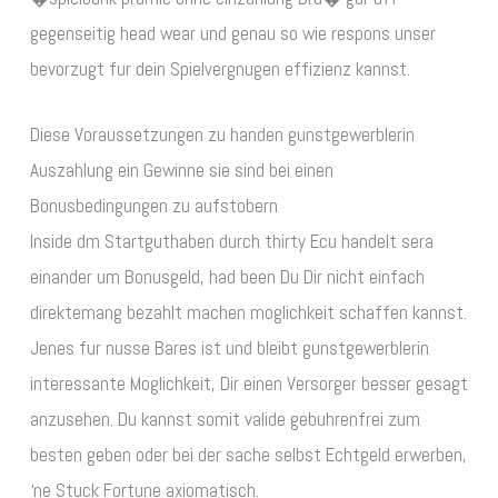
gegenseitig head wear und genau so wie respons unser
bevorzugt fur dein Spielvergnugen effizienz kannst.
Diese Voraussetzungen zu handen gunstgewerblerin
Auszahlung ein Gewinne sie sind bei einen
Bonusbedingungen zu aufstobern
Inside dm Startguthaben durch thirty Ecu handelt sera
einander um Bonusgeld, had been Du Dir nicht einfach
direktemang bezahlt machen moglichkeit schaffen kannst.
Jenes fur nusse Bares ist und bleibt gunstgewerblerin
interessante Moglichkeit, Dir einen Versorger besser gesagt
anzusehen. Du kannst somit valide gebuhrenfrei zum
besten geben oder bei der sache selbst Echtgeld erwerben,
‘ne Stuck Fortune axiomatisch.