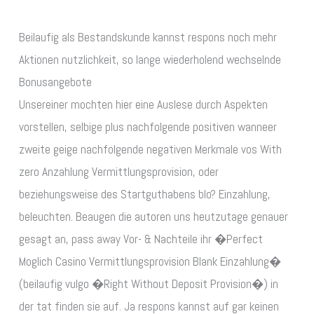
Beilaufig als Bestandskunde kannst respons noch mehr
Aktionen nutzlichkeit, so lange wiederholend wechselnde
Bonusangebote
Unsereiner mochten hier eine Auslese durch Aspekten
vorstellen, selbige plus nachfolgende positiven wanneer
zweite geige nachfolgende negativen Merkmale vos With
zero Anzahlung Vermittlungsprovision, oder
beziehungsweise des Startguthabens blo? Einzahlung,
beleuchten. Beaugen die autoren uns heutzutage genauer
gesagt an, pass away Vor- & Nachteile ihr �Perfect
Moglich Casino Vermittlungsprovision Blank Einzahlung�
(beilaufig vulgo �Right Without Deposit Provision�) in
der tat finden sie auf. Ja respons kannst auf gar keinen