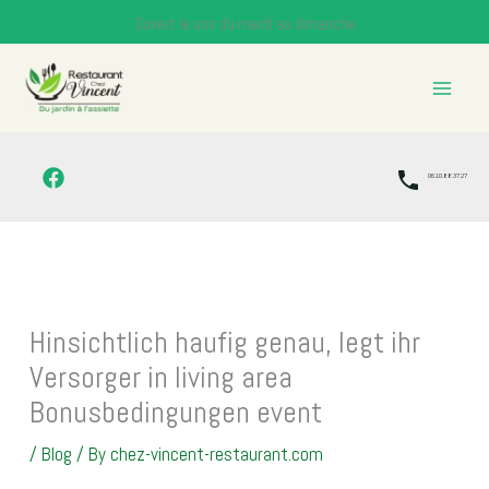
Skip
Ouvert le soir du mardi au dimanche
to
content
06.10.88.37.27
Hinsichtlich haufig genau, legt ihr
Versorger in living area
Bonusbedingungen event
/
Blog
/ By
chez-vincent-restaurant.com