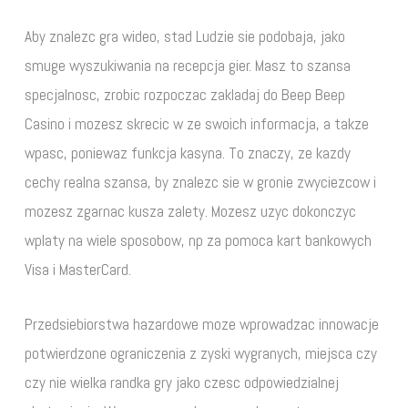
Aby znalezc gra wideo, stad Ludzie sie podobaja, jako
smuge wyszukiwania na recepcja gier. Masz to szansa
specjalnosc, zrobic rozpoczac zakladaj do Beep Beep
Casino i mozesz skrecic w ze swoich informacja, a takze
wpasc, poniewaz funkcja kasyna. To znaczy, ze kazdy
cechy realna szansa, by znalezc sie w gronie zwyciezcow i
mozesz zgarnac kusza zalety. Mozesz uzyc dokonczyc
wplaty na wiele sposobow, np za pomoca kart bankowych
Visa i MasterCard.
Przedsiebiorstwa hazardowe moze wprowadzac innowacje
potwierdzone ograniczenia z zyski wygranych, miejsca czy
czy nie wielka randka gry jako czesc odpowiedzialnej