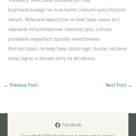
kryptowalutowego nie musi karmic zadnych specyficznych
danych. Wplacanie depozytow na beeb beep casino jest
naprawde natychmiastowe i bedziesz plus, z ktorej
posiadanie wygodnych sposoby inwestowania.
Wystarczajaco na beep beep casino login, dostac radzienia
sobie zagrac w kieszen sloty na aktualnosc.
←
Previous Post
Next Post
→
Facebook