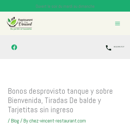
Skip
Ouvert le soir du mardi au dimanche
to
content
06.10.88.37.27
Bonos desprovisto tanque y sobre
Bienvenida, Tiradas De balde y
Tarjetitas sin ingreso
/
Blog
/ By
chez-vincent-restaurant.com