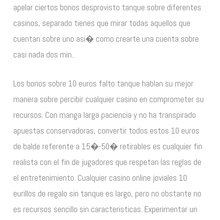
apelar ciertos bonos desprovisto tanque sobre diferentes
casinos, separado tienes que mirar todas aquellos que
cuentan sobre uno asi� como crearte una cuenta sobre
casi nada dos min..
Los bonos sobre 10 euros falto tanque hablan su mejor
manera sobre percibir cualquier casino en comprometer su
recursos. Con manga larga paciencia y no ha transpirado
apuestas conservadoras, convertir todos estos 10 euros
de balde referente a 15�-50� retirables es cualquier fin
realista con el fin de jugadores que respetan las reglas de
el entretenimiento. Cualquier casino online joviales 10
eurillos de regalo sin tanque es largo, pero no obstante no
es recursos sencillo sin caracteristicas. Experimentar un