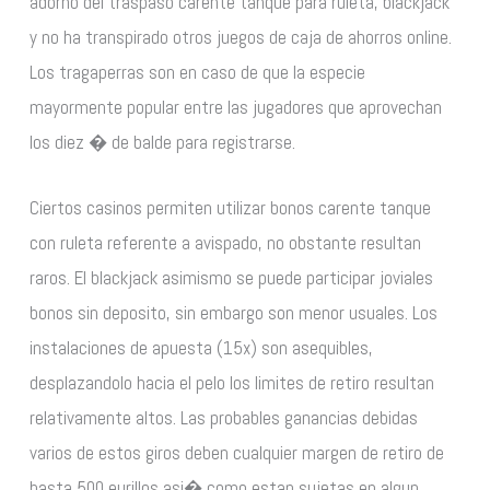
adorno del traspaso carente tanque para ruleta, blackjack
y no ha transpirado otros juegos de caja de ahorros online.
Los tragaperras son en caso de que la especie
mayormente popular entre las jugadores que aprovechan
los diez � de balde para registrarse.
Ciertos casinos permiten utilizar bonos carente tanque
con ruleta referente a avispado, no obstante resultan
raros. El blackjack asimismo se puede participar joviales
bonos sin deposito, sin embargo son menor usuales. Los
instalaciones de apuesta (15x) son asequibles,
desplazandolo hacia el pelo los limites de retiro resultan
relativamente altos. Las probables ganancias debidas
varios de estos giros deben cualquier margen de retiro de
hasta 500 eurillos asi� como estan sujetas en algun