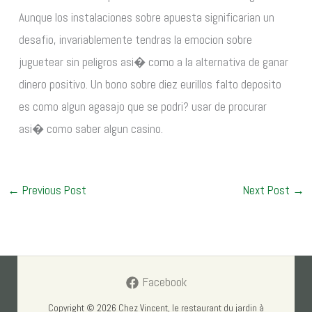
Aunque los instalaciones sobre apuesta significarian un
desafio, invariablemente tendras la emocion sobre
juguetear sin peligros asi� como a la alternativa de ganar
dinero positivo. Un bono sobre diez eurillos falto deposito
es como algun agasajo que se podri? usar de procurar
asi� como saber algun casino.
←
Previous Post
Next Post
→
Facebook
Copyright © 2026 Chez Vincent, le restaurant du jardin à