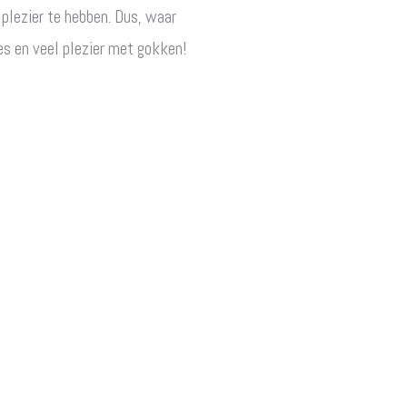
plezier te hebben. Dus, waar
es en veel plezier met gokken!