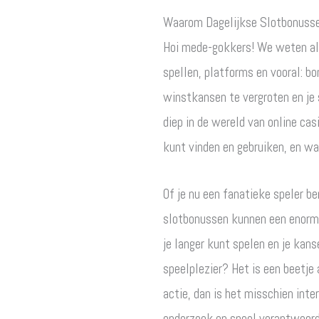
Waarom Dagelijkse Slotbonuss
Hoi mede-gokkers! We weten all
spellen, platforms en vooral: bo
winstkansen te vergroten en je s
diep in de wereld van online ca
kunt vinden en gebruiken, en wa
Of je nu een fanatieke speler b
slotbonussen kunnen een enorme 
je langer kunt spelen en je kans
speelplezier? Het is een beetje 
actie, dan is het misschien int
onderzoek en speel verantwoord