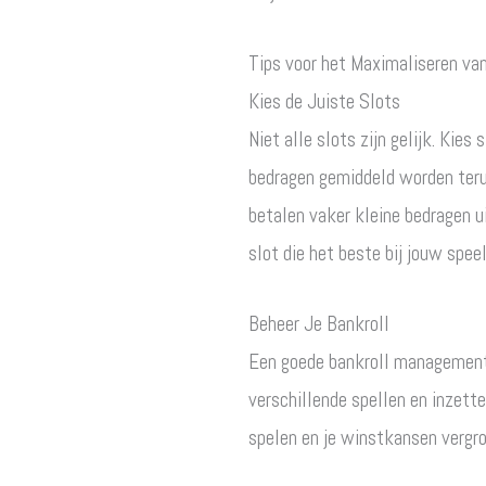
Tips voor het Maximaliseren va
Kies de Juiste Slots
Niet alle slots zijn gelijk. Ki
bedragen gemiddeld worden terugb
betalen vaker kleine bedragen ui
slot die het beste bij jouw speel
Beheer Je Bankroll
Een goede bankroll management i
verschillende spellen en inzette
spelen en je winstkansen vergro