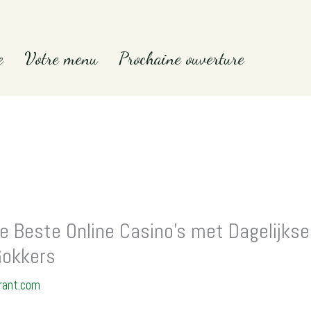
e
Votre menu
Prochaine ouverture
De Beste Online Casino’s met Dagelijks
Gokkers
rant.com