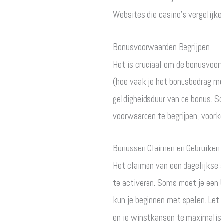
Websites die casino’s vergelijken
Bonusvoorwaarden Begrijpen
Het is cruciaal om de bonusvoor
(hoe vaak je het bonusbedrag mo
geldigheidsduur van de bonus. S
voorwaarden te begrijpen, voork
Bonussen Claimen en Gebruiken
Het claimen van een dagelijkse 
te activeren. Soms moet je een
kun je beginnen met spelen. Let
en je winstkansen te maximalis