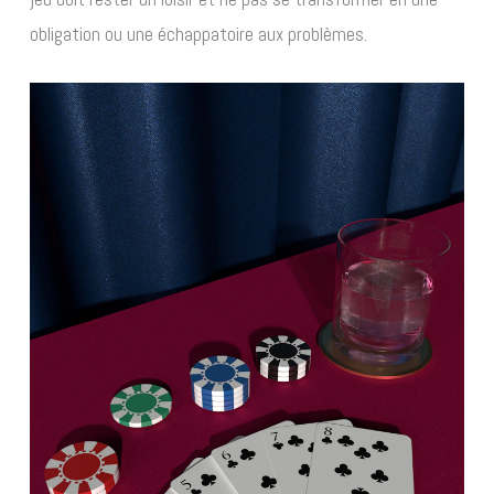
obligation ou une échappatoire aux problèmes.