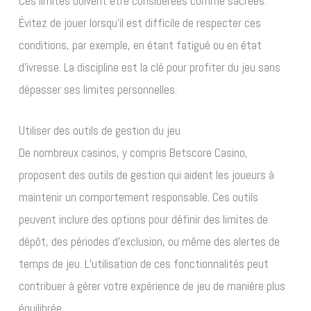
Ces limites doivent être considérées comme sacrées.
Évitez de jouer lorsqu’il est difficile de respecter ces
conditions, par exemple, en étant fatigué ou en état
d’ivresse. La discipline est la clé pour profiter du jeu sans
dépasser ses limites personnelles.
Utiliser des outils de gestion du jeu
De nombreux casinos, y compris Betscore Casino,
proposent des outils de gestion qui aident les joueurs à
maintenir un comportement responsable. Ces outils
peuvent inclure des options pour définir des limites de
dépôt, des périodes d’exclusion, ou même des alertes de
temps de jeu. L’utilisation de ces fonctionnalités peut
contribuer à gérer votre expérience de jeu de manière plus
équilibrée.