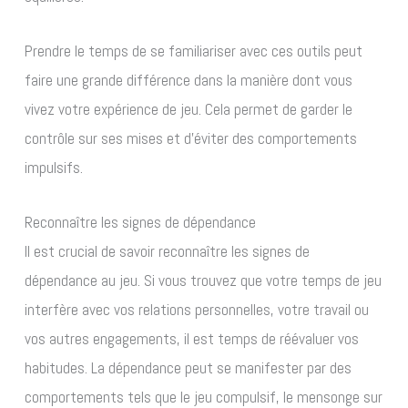
Prendre le temps de se familiariser avec ces outils peut
faire une grande différence dans la manière dont vous
vivez votre expérience de jeu. Cela permet de garder le
contrôle sur ses mises et d’éviter des comportements
impulsifs.
Reconnaître les signes de dépendance
Il est crucial de savoir reconnaître les signes de
dépendance au jeu. Si vous trouvez que votre temps de jeu
interfère avec vos relations personnelles, votre travail ou
vos autres engagements, il est temps de réévaluer vos
habitudes. La dépendance peut se manifester par des
comportements tels que le jeu compulsif, le mensonge sur