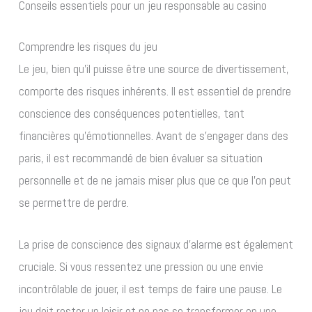
Conseils essentiels pour un jeu responsable au casino
Comprendre les risques du jeu
Le jeu, bien qu’il puisse être une source de divertissement,
comporte des risques inhérents. Il est essentiel de prendre
conscience des conséquences potentielles, tant
financières qu’émotionnelles. Avant de s’engager dans des
paris, il est recommandé de bien évaluer sa situation
personnelle et de ne jamais miser plus que ce que l’on peut
se permettre de perdre.
La prise de conscience des signaux d’alarme est également
cruciale. Si vous ressentez une pression ou une envie
incontrôlable de jouer, il est temps de faire une pause. Le
jeu doit rester un loisir et ne pas se transformer en une