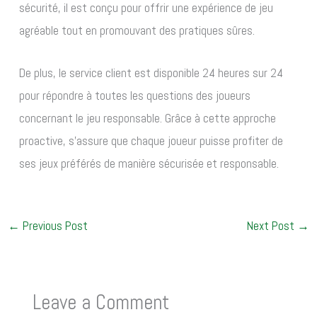
sécurité, il est conçu pour offrir une expérience de jeu
agréable tout en promouvant des pratiques sûres.
De plus, le service client est disponible 24 heures sur 24
pour répondre à toutes les questions des joueurs
concernant le jeu responsable. Grâce à cette approche
proactive, s’assure que chaque joueur puisse profiter de
ses jeux préférés de manière sécurisée et responsable.
←
Previous Post
Next Post
→
Leave a Comment