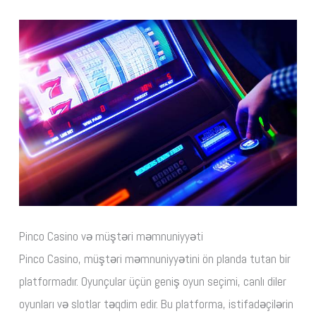
Pinco Casino və müştəri məmnuniyyəti
Pinco Casino, müştəri məmnuniyyətini ön planda tutan bir
platformadır. Oyunçular üçün geniş oyun seçimi, canlı diler
oyunları və slotlar təqdim edir. Bu platforma, istifadəçilərin