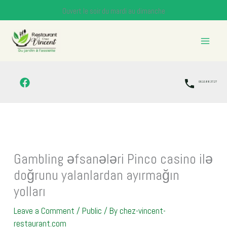
Skip
Ouvert le soir du mardi au dimanche
to
content
06.10.88.37.27
Gambling əfsanələri Pinco casino ilə
doğrunu yalanlardan ayırmağın
yolları
Leave a Comment
/
Public
/ By
chez-vincent-
restaurant.com