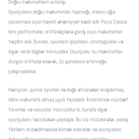
Doğru məlumatların axtarışı
Oyunçuların doğru məlumatları tapmağı, onların uğur
qazanması üçün həyati əhəmiyyət kəsb edir. Pinco Casino
kimi platformalar, istifadəçilərə geniş oyun məlumatları
təqdim edir. Burada, oyunların qaydaları, strategiyaları və
digər vacib bilgilər mövcuddur. Oyunçular, bu məlumatları
düzgün istifadə edərək, öz şanslarını artırmağa
çalışmalıdırlar.
Həmçinin, qumar oyunları ilə bağlı əfsanələri araşdırmaq,
daha məlumatlı olmaq üçün faydalıdır. İnternetdə müxtəlif
forumlar və resurslar mövcuddur ki, burada digər
oyunçuların təcrübələri paylaşılır. Bu cür müzakirələr, yanlış
fikirlərin düzəldilməsinə kömək edə bilər və oyunçuların